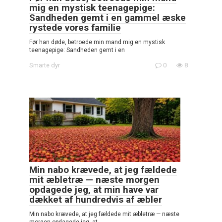
mig en mystisk teenagepige:
Sandheden gemt i en gammel æske
rystede vores familie
Før han døde, betroede min mand mig en mystisk
teenagepige: Sandheden gemt i en
Smarte dyr
0
8
Min nabo krævede, at jeg fældede
mit æbletræ — næste morgen
opdagede jeg, at min have var
dækket af hundredvis af æbler
Min nabo krævede, at jeg fældede mit æbletræ — næste
morgen opdagede jeg, at