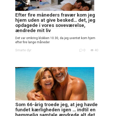
Efter fire måneders fravær kom jeg
hjem uden at give besked… det, jeg
opdagede i vores soveværelse,
ændrede mit liv
Det var omkring klokken 10.30, da jeg uventet kom hjem
efter fire lange måneder
Smarte dyr
0
40
Som 66-årig troede jeg, at jeg havde
fundet kærligheden igen … indtil en
hemmelig samtale ændrede alt det,