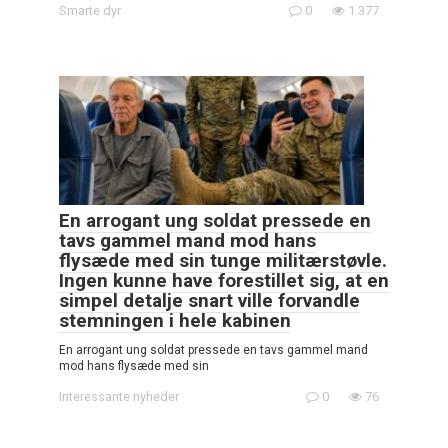
Smarte dyr
0
1.377
En arrogant ung soldat pressede en
tavs gammel mand mod hans
flysæde med sin tunge militærstøvle.
Ingen kunne have forestillet sig, at en
simpel detalje snart ville forvandle
stemningen i hele kabinen
En arrogant ung soldat pressede en tavs gammel mand
mod hans flysæde med sin
Interessante nyheder
0
76