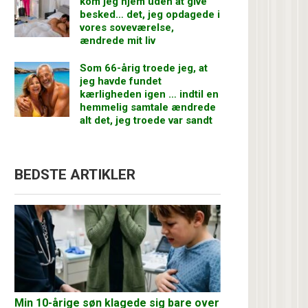
kom jeg hjem uden at give
besked… det, jeg opdagede i
vores soveværelse,
ændrede mit liv
Som 66-årig troede jeg, at
jeg havde fundet
kærligheden igen … indtil en
hemmelig samtale ændrede
alt det, jeg troede var sandt
BEDSTE ARTIKLER
Min 10-årige søn klagede sig bare over