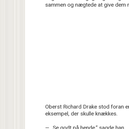
sammen og nægtede at give dem 
Oberst Richard Drake stod foran e
eksempel, der skulle knækkes.
— „Se godt på hende,“ sagde han. 