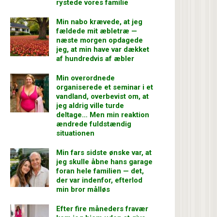
rystede vores familie
Min nabo krævede, at jeg
fældede mit æbletræ —
næste morgen opdagede
jeg, at min have var dækket
af hundredvis af æbler
Min overordnede
organiserede et seminar i et
vandland, overbevist om, at
jeg aldrig ville turde
deltage… Men min reaktion
ændrede fuldstændig
situationen
Min fars sidste ønske var, at
jeg skulle åbne hans garage
foran hele familien — det,
der var indenfor, efterlod
min bror målløs
Efter fire måneders fravær