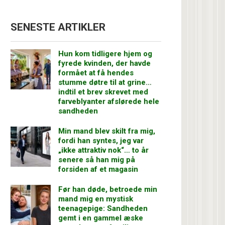
SENESTE ARTIKLER
Hun kom tidligere hjem og
fyrede kvinden, der havde
formået at få hendes
stumme døtre til at grine…
indtil et brev skrevet med
farveblyanter afslørede hele
sandheden
Min mand blev skilt fra mig,
fordi han syntes, jeg var
„ikke attraktiv nok“… to år
senere så han mig på
forsiden af et magasin
Før han døde, betroede min
mand mig en mystisk
teenagepige: Sandheden
gemt i en gammel æske