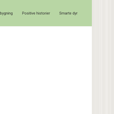
bygning
Positive historier
Smarte dyr