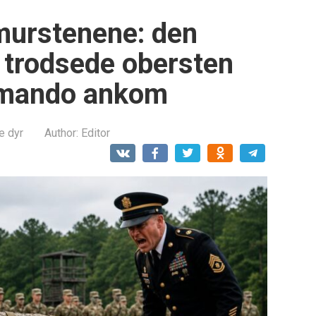
murstenene: den
r trodsede obersten
ommando ankom
e dyr
Author:
Editor