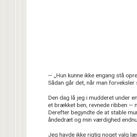
— „Hun kunne ikke engang stå oprej
Sådan går det, når man forveksler
Den dag lå jeg i mudderet under en
et brækket ben, revnede ribben — men
Derefter begyndte de at stable mur
åndedræt og min værdighed endnu
Jeg havde ikke rigtig noget valg l