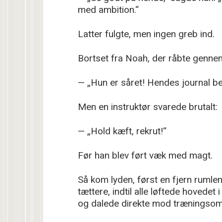
med ambition.“
Latter fulgte, men ingen greb ind.
Bortset fra Noah, der råbte genne
— „Hun er såret! Hendes journal be
Men en instruktør svarede brutalt:
— „Hold kæft, rekrut!“
Før han blev ført væk med magt.
Så kom lyden, først en fjern rumle
tættere, indtil alle løftede hovedet 
og dalede direkte mod træningsom