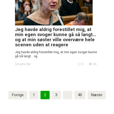
Jeg havde aldrig forestillet mig, at
min egen svoger kunne gå så langt…
og at min søster ville overvære hele
scenen uden at reagere
Jeg havde aldrig forestillet mig, at min egen svoger kunne
gå så langt… og
Smarte dyr
0
45
Indlægsinddeling
Forrige
1
2
3
…
40
Næste