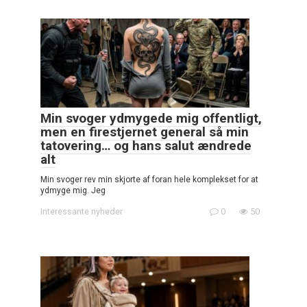
Min svoger ydmygede mig offentligt,
men en firestjernet general så min
tatovering… og hans salut ændrede
alt
Min svoger rev min skjorte af foran hele komplekset for at
ydmyge mig. Jeg
Interessante nyheder
0
50