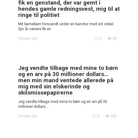
fik en genstand, der var gemt i
hendes gamle redningsvest, mig til at
ringe til politiet
Mit barnebarn forsvandt under en kanotur med sin onkel.
Syv år senere fik en
Smarte dyr
0
59
Jeg vendte tilbage med mine to børn
og en arv på 30 millioner dollars…
men min mand ventede allerede på
mig med sin elskerinde og
skilsmissepapirerne
Jeg vendte tilbage med mine to børn og en arv på 30
millioner dollars…
Smarte dyr
0
602