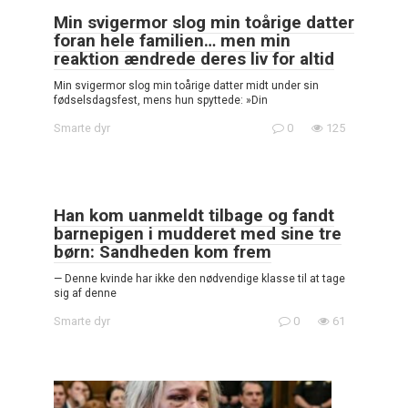
Min svigermor slog min toårige datter
foran hele familien… men min
reaktion ændrede deres liv for altid
Min svigermor slog min toårige datter midt under sin
fødselsdagsfest, mens hun spyttede: »Din
Smarte dyr
0
125
Han kom uanmeldt tilbage og fandt
barnepigen i mudderet med sine tre
børn: Sandheden kom frem
— Denne kvinde har ikke den nødvendige klasse til at tage
sig af denne
Smarte dyr
0
61