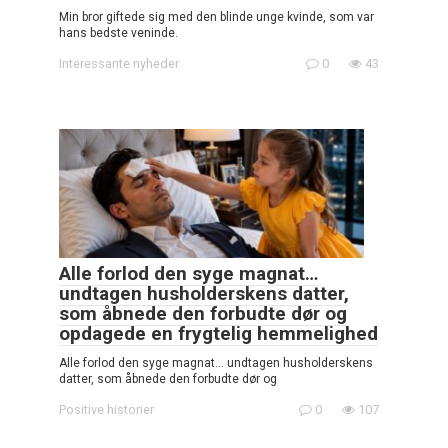
Min bror giftede sig med den blinde unge kvinde, som var
hans bedste veninde.
Interessante nyheder
0
43
Alle forlod den syge magnat…
undtagen husholderskens datter,
som åbnede den forbudte dør og
opdagede en frygtelig hemmelighed
Alle forlod den syge magnat… undtagen husholderskens
datter, som åbnede den forbudte dør og
Positive historier
0
107