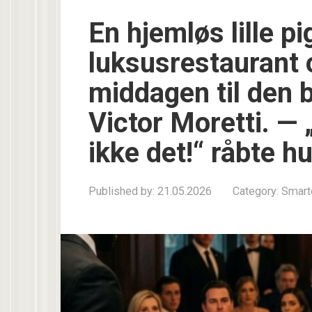
En hjemløs lille p
luksusrestaurant
middagen til den
Victor Moretti. —
ikke det!“ råbte h
Published by:
21.05.2026
Category:
Smart