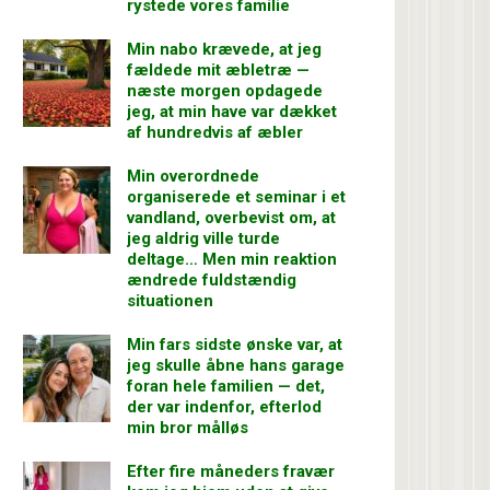
rystede vores familie
Min nabo krævede, at jeg
fældede mit æbletræ —
næste morgen opdagede
jeg, at min have var dækket
af hundredvis af æbler
Min overordnede
organiserede et seminar i et
vandland, overbevist om, at
jeg aldrig ville turde
deltage… Men min reaktion
ændrede fuldstændig
situationen
Min fars sidste ønske var, at
jeg skulle åbne hans garage
foran hele familien — det,
der var indenfor, efterlod
min bror målløs
Efter fire måneders fravær