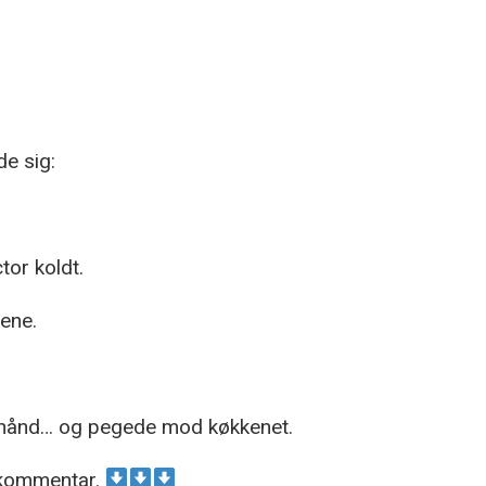
e sig:
tor koldt.
nene.
e hånd… og pegede mod køkkenet.
e kommentar.