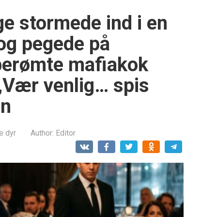
ige stormede ind i en
 og pegede på
 berømte mafiakok
 „Vær venlig… spis
un
e dyr
Author:
Editor