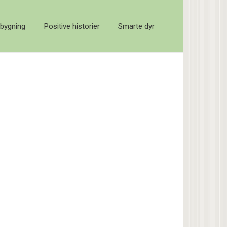
bygning
Positive historier
Smarte dyr