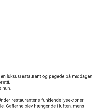
 i en luksusrestaurant og pegede på middagen
etti.
e hun.
. Under restaurantens funklende lysekroner
le. Gaflerne blev hængende i luften, mens