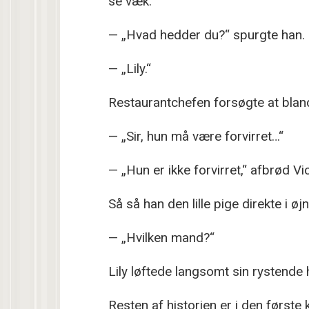
se væk.
— „Hvad hedder du?“ spurgte han.
— „Lily.“
Restaurantchefen forsøgte at bland
— „Sir, hun må være forvirret…“
— „Hun er ikke forvirret,“ afbrød Vic
Så så han den lille pige direkte i øj
— „Hvilken mand?“
Lily løftede langsomt sin rystend
Resten af historien er i den først