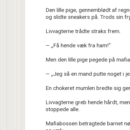
Den lille pige, gennemblødt af reg
og slidte sneakers på. Trods sin fr
Livvagterne trådte straks frem.
— „Få hende væk fra ham!“
Men den lille pige pegede på mafi
— „Jeg så en mand putte noget i j
En chokeret mumlen bredte sig ge
Livvagterne greb hende hårdt, men V
stoppede alle.
Mafiabossen betragtede barnet nøj