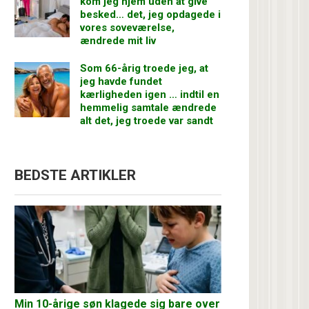
kom jeg hjem uden at give
besked… det, jeg opdagede i
vores soveværelse,
ændrede mit liv
Som 66-årig troede jeg, at
jeg havde fundet
kærligheden igen … indtil en
hemmelig samtale ændrede
alt det, jeg troede var sandt
BEDSTE ARTIKLER
Min 10-årige søn klagede sig bare over