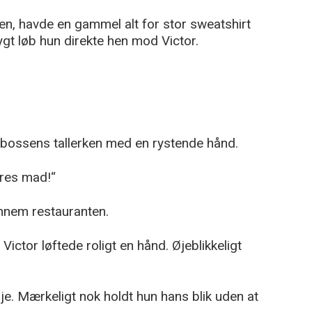
nen, havde en gammel alt for stor sweatshirt
ygt løb hun direkte hen mod Victor.
abossens tallerken med en rystende hånd.
eres mad!“
nnem restauranten.
ictor løftede roligt en hånd. Øjeblikkeligt
e. Mærkeligt nok holdt hun hans blik uden at