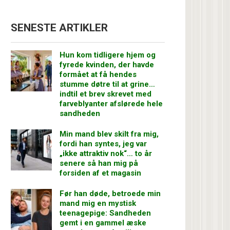
SENESTE ARTIKLER
Hun kom tidligere hjem og
fyrede kvinden, der havde
formået at få hendes
stumme døtre til at grine…
indtil et brev skrevet med
farveblyanter afslørede hele
sandheden
Min mand blev skilt fra mig,
fordi han syntes, jeg var
„ikke attraktiv nok“… to år
senere så han mig på
forsiden af et magasin
Før han døde, betroede min
mand mig en mystisk
teenagepige: Sandheden
gemt i en gammel æske