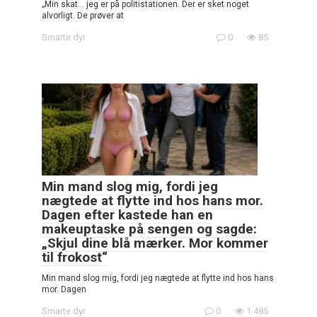
„Min skat… jeg er på politistationen. Der er sket noget
alvorligt. De prøver at
Smarte dyr
0
85
Min mand slog mig, fordi jeg
nægtede at flytte ind hos hans mor.
Dagen efter kastede han en
makeuptaske på sengen og sagde:
„Skjul dine blå mærker. Mor kommer
til frokost“
Min mand slog mig, fordi jeg nægtede at flytte ind hos hans
mor. Dagen
Smarte dyr
0
1.485