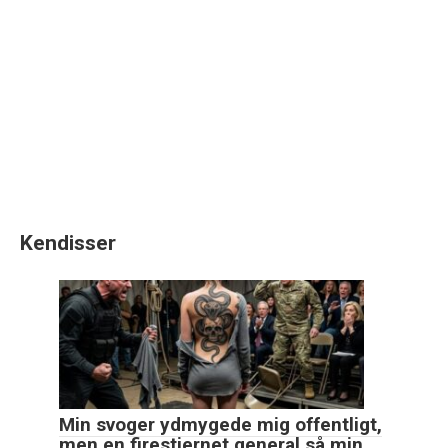
Kendisser
Min svoger ydmygede mig offentligt,
men en firestjernet general så min