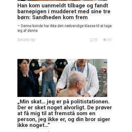
Han kom uanmeldt tilbage og fandt
barnepigen i mudderet med sine tre
børn: Sandheden kom frem
— Denne kvinde har ikke den nødvendige klasse til at tage
sig af denne
Smarte dyr
0
61
„Min skat… jeg er på politistationen.
Der er sket noget alvorligt. De prøver
at få mig til at fremstå som en
person, jeg ikke er, og din bror siger
ikke noget…”