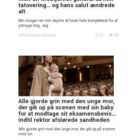
tatovering… og hans salut ændrede
alt
Min svoger rev min skjorte af foran hele komplekset for at
ydmyge mig. Jeg
Interessante nyheder
0
50
Alle gjorde grin med den unge mor,
der gik op på scenen med sin baby
for at modtage sit eksamensbevis…
indtil rektor afslørede sandheden
Alle gjorde grin med den unge mor, der gik op på scenen
med sin