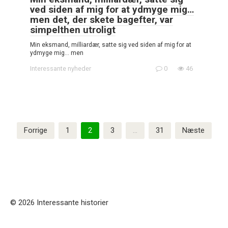
ved siden af mig for at ydmyge mig…
men det, der skete bagefter, var
simpelthen utroligt
Min eksmand, milliardær, satte sig ved siden af mig for at
ydmyge mig… men
Interessante nyheder
0
46
Indlægsinddeling
Forrige
1
2
3
…
31
Næste
© 2026 Interessante historier