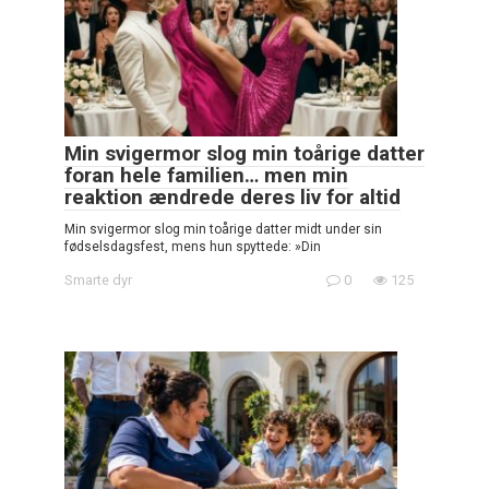
Min svigermor slog min toårige datter
foran hele familien… men min
reaktion ændrede deres liv for altid
Min svigermor slog min toårige datter midt under sin
fødselsdagsfest, mens hun spyttede: »Din
Smarte dyr
0
125