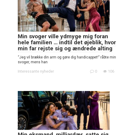
Min svoger ville ydmyge mig foran
hele familien … indtil det øjeblik, hvor
min far rejste sig og ændrede alting
“Jeg vil brække din arm og gøre dig handicappet!” råbte min
svoger, mens han
Interessante nyheder
0
106
Min eksmand, milliardær, satte sig