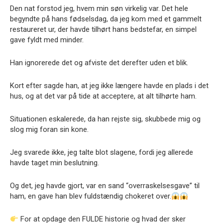
Den nat forstod jeg, hvem min søn virkelig var. Det hele
begyndte på hans fødselsdag, da jeg kom med et gammelt
restaureret ur, der havde tilhørt hans bedstefar, en simpel
gave fyldt med minder.
Han ignorerede det og afviste det derefter uden et blik.
Kort efter sagde han, at jeg ikke længere havde en plads i det
hus, og at det var på tide at acceptere, at alt tilhørte ham.
Situationen eskalerede, da han rejste sig, skubbede mig og
slog mig foran sin kone.
Jeg svarede ikke, jeg talte blot slagene, fordi jeg allerede
havde taget min beslutning.
Og det, jeg havde gjort, var en sand “overraskelsesgave” til
ham, en gave han blev fuldstændig chokeret over.
For at opdage den FULDE historie og hvad der sker