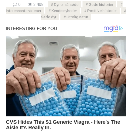
0
3.408
Dyr er så søde
Gode ​​historier
Interessante videoer
Kendisnyheder
Positive historier
Søde dyr
Utrolig natur