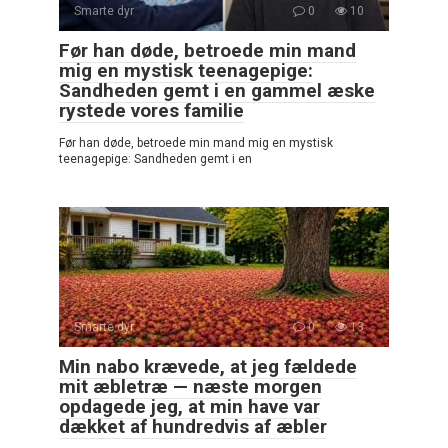
Smarte dyr
0
10
Før han døde, betroede min mand
mig en mystisk teenagepige:
Sandheden gemt i en gammel æske
rystede vores familie
Før han døde, betroede min mand mig en mystisk
teenagepige: Sandheden gemt i en
Smarte dyr
0
13
Min nabo krævede, at jeg fældede
mit æbletræ — næste morgen
opdagede jeg, at min have var
dækket af hundredvis af æbler