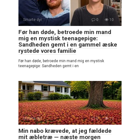
Smarte dyr
0
10
Før han døde, betroede min mand
mig en mystisk teenagepige:
Sandheden gemt i en gammel æske
rystede vores familie
Før han døde, betroede min mand mig en mystisk
teenagepige: Sandheden gemt i en
Smarte dyr
0
13
Min nabo krævede, at jeg fældede
mit æbletræ — næste morgen