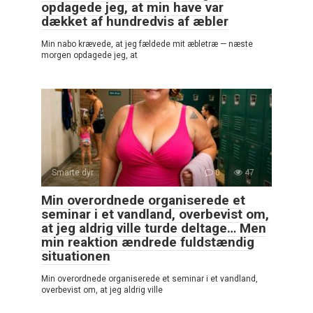
opdagede jeg, at min have var
dækket af hundredvis af æbler
Min nabo krævede, at jeg fældede mit æbletræ — næste
morgen opdagede jeg, at
Smarte dyr
0
47
Min overordnede organiserede et
seminar i et vandland, overbevist om,
at jeg aldrig ville turde deltage… Men
min reaktion ændrede fuldstændig
situationen
Min overordnede organiserede et seminar i et vandland,
overbevist om, at jeg aldrig ville