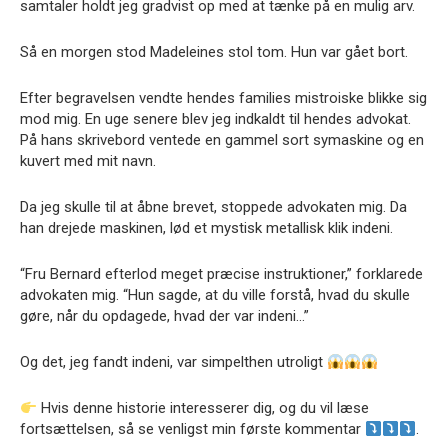
samtaler holdt jeg gradvist op med at tænke på en mulig arv.
Så en morgen stod Madeleines stol tom. Hun var gået bort.
Efter begravelsen vendte hendes families mistroiske blikke sig
mod mig. En uge senere blev jeg indkaldt til hendes advokat.
På hans skrivebord ventede en gammel sort symaskine og en
kuvert med mit navn.
Da jeg skulle til at åbne brevet, stoppede advokaten mig. Da
han drejede maskinen, lød et mystisk metallisk klik indeni.
“Fru Bernard efterlod meget præcise instruktioner,” forklarede
advokaten mig. “Hun sagde, at du ville forstå, hvad du skulle
gøre, når du opdagede, hvad der var indeni…”
Og det, jeg fandt indeni, var simpelthen utroligt
Hvis denne historie interesserer dig, og du vil læse
fortsættelsen, så se venligst min første kommentar
.