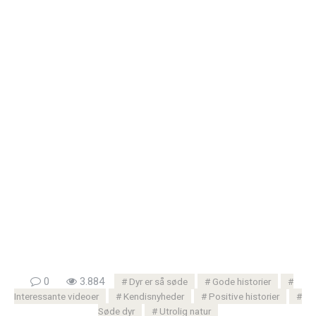
0
3.884
Dyr er så søde
Gode ​​historier
Interessante videoer
Kendisnyheder
Positive historier
Søde dyr
Utrolig natur