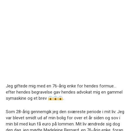
Jeg giftede mig med en 76-årig enke for hendes formue…
efter hendes begravelse gav hendes advokat mig en gammel
symaskine og et brev
.
Som 28-årig gennemgik jeg den sværeste periode i mit liv. Jeg
var blevet smidt ud af min bolig for over et år siden og sov i
min bil med kun få euro på lommen. Mit liv ændrede sig dog
den dag, jeg mødte Madeleine Bernard, en 76-årig enke, foran