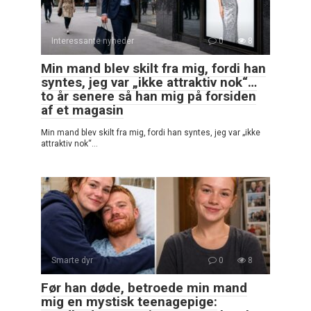
Interessante nyheder
0
8
Min mand blev skilt fra mig, fordi han
syntes, jeg var „ikke attraktiv nok“…
to år senere så han mig på forsiden
af et magasin
Min mand blev skilt fra mig, fordi han syntes, jeg var „ikke
attraktiv nok“…
Smarte dyr
0
8
Før han døde, betroede min mand
mig en mystisk teenagepige: