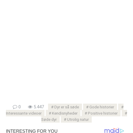
0
5.447
Dyr er så søde
Gode ​​historier
Interessante videoer
Kendisnyheder
Positive historier
Søde dyr
Utrolig natur