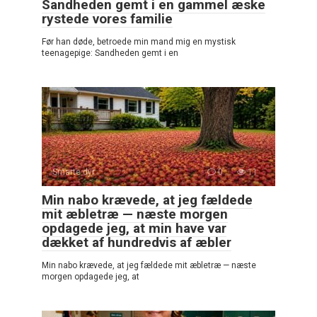
Sandheden gemt i en gammel æske
rystede vores familie
Før han døde, betroede min mand mig en mystisk
teenagepige: Sandheden gemt i en
Smarte dyr
0
11
Min nabo krævede, at jeg fældede
mit æbletræ — næste morgen
opdagede jeg, at min have var
dækket af hundredvis af æbler
Min nabo krævede, at jeg fældede mit æbletræ — næste
morgen opdagede jeg, at