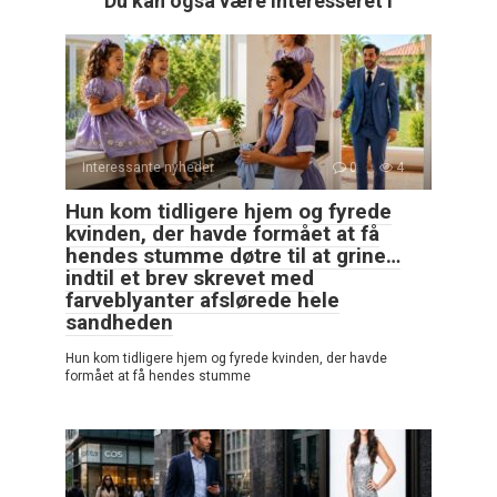
Du kan også være interesseret i
Interessante nyheder
0
4
Hun kom tidligere hjem og fyrede
kvinden, der havde formået at få
hendes stumme døtre til at grine…
indtil et brev skrevet med
farveblyanter afslørede hele
sandheden
Hun kom tidligere hjem og fyrede kvinden, der havde
formået at få hendes stumme