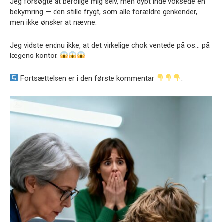
Jeg forsøgte at berolige mig selv, men dybt inde voksede en
bekymring — den stille frygt, som alle forældre genkender,
men ikke ønsker at nævne.
Jeg vidste endnu ikke, at det virkelige chok ventede på os… på
lægens kontor.
Fortsættelsen er i den første kommentar
.