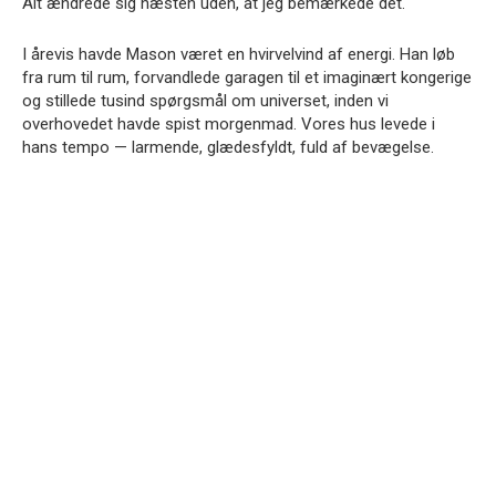
Alt ændrede sig næsten uden, at jeg bemærkede det.
I årevis havde Mason været en hvirvelvind af energi. Han løb
fra rum til rum, forvandlede garagen til et imaginært kongerige
og stillede tusind spørgsmål om universet, inden vi
overhovedet havde spist morgenmad. Vores hus levede i
hans tempo — larmende, glædesfyldt, fuld af bevægelse.