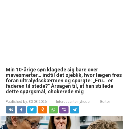
Min 10-årige søn klagede sig bare over
mavesmerter… indtil det øjeblik, hvor lægen frøs
foran ultralydsskærmen og spurgte: „Fru… er
faderen til stede?” Årsagen til, at han stillede
dette spørgsmål, chokerede mig
Published by:
30.03.2026
Interessante nyheder
Editor