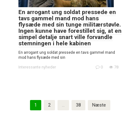
En arrogant ung soldat pressede en
tavs gammel mand mod hans
flysæde med sin tunge militærstøvle.
Ingen kunne have forestillet sig, at en
simpel detalje snart ville forvandle
stemningen i hele kabinen
En arrogant ung soldat pressede en tavs gammel mand
mod hans flysæde med sin
Interessante nyheder
0
78
Indlægsinddeling
1
2
…
38
Næste