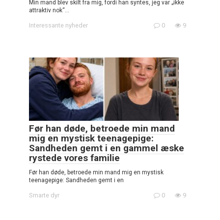
Min mand blev skilt fra mig, fordi han syntes, jeg var „ikke
attraktiv nok“…
Interessante nyheder
0
9
Før han døde, betroede min mand
mig en mystisk teenagepige:
Sandheden gemt i en gammel æske
rystede vores familie
Før han døde, betroede min mand mig en mystisk
teenagepige: Sandheden gemt i en
Smarte dyr
0
9