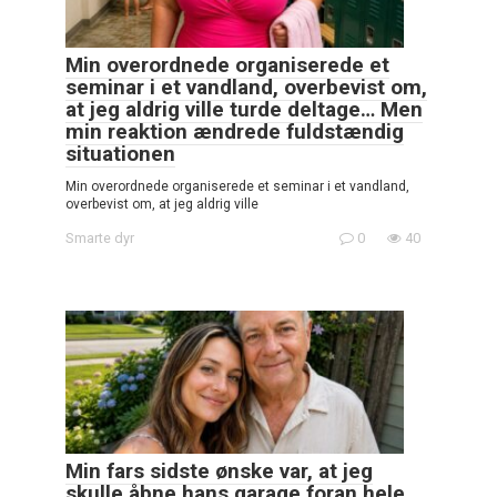
Min overordnede organiserede et
seminar i et vandland, overbevist om,
at jeg aldrig ville turde deltage… Men
min reaktion ændrede fuldstændig
situationen
Min overordnede organiserede et seminar i et vandland,
overbevist om, at jeg aldrig ville
Smarte dyr
0
40
Min fars sidste ønske var, at jeg
skulle åbne hans garage foran hele