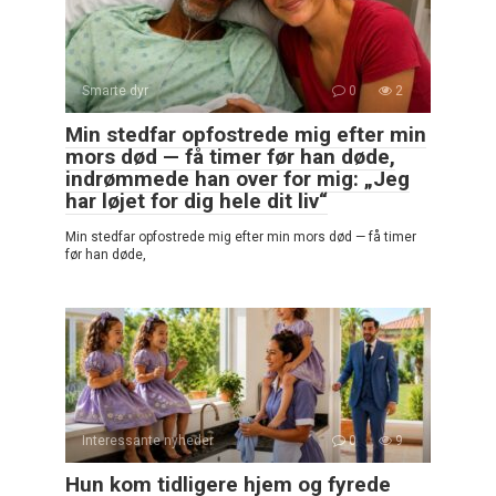
Smarte dyr
0
2
Min stedfar opfostrede mig efter min
mors død — få timer før han døde,
indrømmede han over for mig: „Jeg
har løjet for dig hele dit liv“
Min stedfar opfostrede mig efter min mors død — få timer
før han døde,
Interessante nyheder
0
9
Hun kom tidligere hjem og fyrede