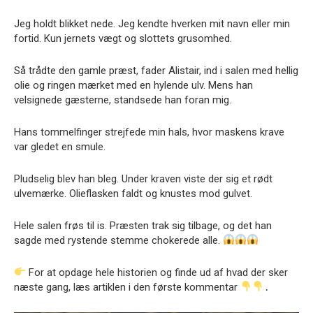
Jeg holdt blikket nede. Jeg kendte hverken mit navn eller min
fortid. Kun jernets vægt og slottets grusomhed.
Så trådte den gamle præst, fader Alistair, ind i salen med hellig
olie og ringen mærket med en hylende ulv. Mens han
velsignede gæsterne, standsede han foran mig.
Hans tommelfinger strejfede min hals, hvor maskens krave
var gledet en smule.
Pludselig blev han bleg. Under kraven viste der sig et rødt
ulvemærke. Olieflasken faldt og knustes mod gulvet.
Hele salen frøs til is. Præsten trak sig tilbage, og det han
sagde med rystende stemme chokerede alle.
For at opdage hele historien og finde ud af hvad der sker
næste gang, læs artiklen i den første kommentar
․