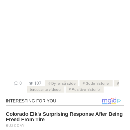
0
107
Dyr er så søde
Gode ​​historier
Interessante videoer
Positive historier