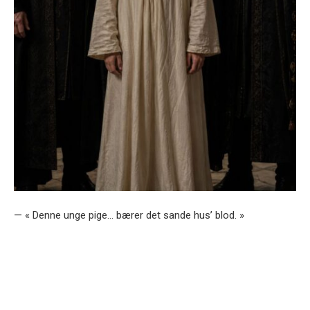
— « Denne unge pige… bærer det sande hus’ blod. »