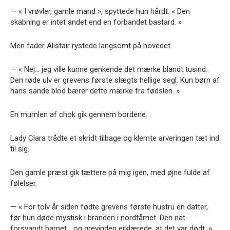
— « I vrøvler, gamle mand », spyttede hun hårdt. « Den
skabning er intet andet end en forbandet bastard. »
Men fader Alistair rystede langsomt på hovedet.
— « Nej… jeg ville kunne genkende det mærke blandt tusind.
Den røde ulv er grevens første slægts hellige segl. Kun børn af
hans sande blod bærer dette mærke fra fødslen. »
En mumlen af chok gik gennem bordene.
Lady Clara trådte et skridt tilbage og klemte arveringen tæt ind
til sig.
Den gamle præst gik tættere på mig igen, med øjne fulde af
følelser.
— « For tolv år siden fødte grevens første hustru en datter,
før hun døde mystisk i branden i nordtårnet. Den nat
forsvandt barnet… og grevinden erklærede, at det var dødt. »