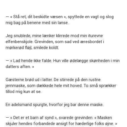
— « Stå ret, dit beskidte væsen », spyttede en vagt og slog
mig bag på benene med sin lanse.
Jeg snublede, mine lænker klirrede mod min iturevne
elfenbenskjole. Grevinden, som sad ved æresbordet i
mørkerød fløjl, smilede koldt.
— « Lad hende ikke falde. Hun ville ødelægge skønheden i min
datters aften. »
Gæsterne brød ud i latter. De stirrede på den rustne
jernmaske, som dækkede hele mit hoved. To små sprækker
tillod mig kun at se.
En adelsmand spurgte, hvorfor jeg bar denne maske.
— « Det er et barn af synd », svarede grevinden. « Masken
skjuler hendes forbandede ansigt for hæderlige folks øjne. »