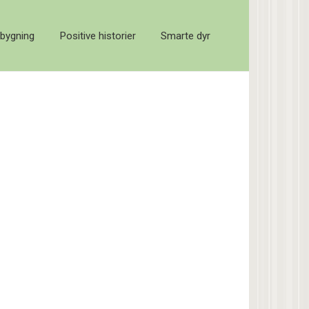
bygning
Positive historier
Smarte dyr