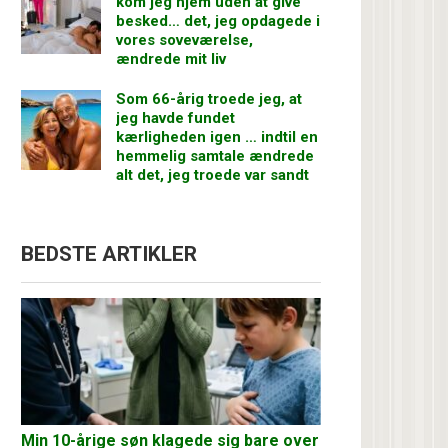
kom jeg hjem uden at give
besked… det, jeg opdagede i
vores soveværelse,
ændrede mit liv
Som 66-årig troede jeg, at
jeg havde fundet
kærligheden igen … indtil en
hemmelig samtale ændrede
alt det, jeg troede var sandt
BEDSTE ARTIKLER
Min 10-årige søn klagede sig bare over