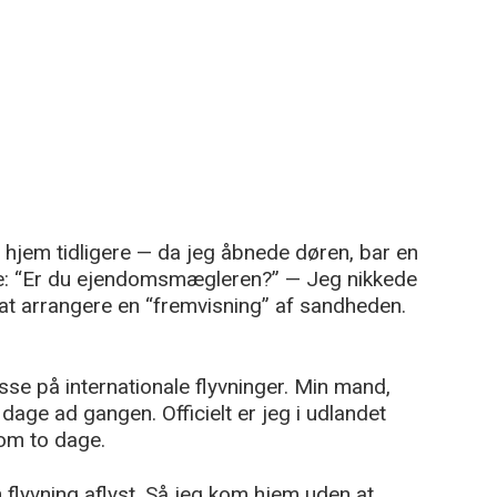
m hjem tidligere — da jeg åbnede døren, bar en
e: “Er du ejendomsmægleren?” — Jeg nikkede
l at arrangere en “fremvisning” af sandheden.
se på internationale flyvninger. Min mand,
e dage ad gangen. Officielt er jeg i udlandet
 om to dage.
flyvning aflyst. Så jeg kom hjem uden at