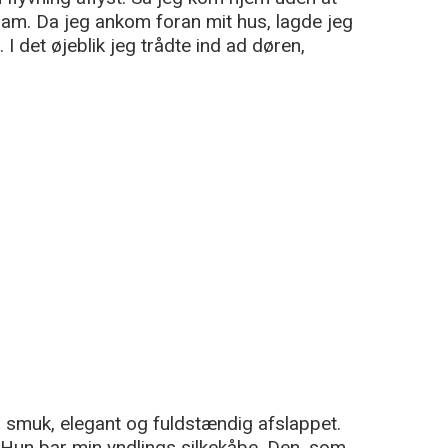
ham. Da jeg ankom foran mit hus, lagde jeg
. I det øjeblik jeg trådte ind ad døren,
 smuk, elegant og fuldstændig afslappet.
un bar min yndlings silkekåbe. Den, som