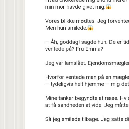
min mor havde givet mig.
Vores blikke mødtes. Jeg forventede,
Men hun smilede.
— Åh, goddag! sagde hun. De er ti
ventede på? Fru Emma?
Jeg var lamslået. Ejendomsmægle
Hvorfor ventede man på en mægler 
— tydeligvis helt hjemme — mig de
Mine tanker begyndte at ræse. Hvis 
at få sandheden at vide. Jeg måtte
Så jeg smilede tilbage. Jeg satte d