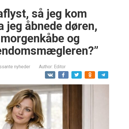
aflyst, så jeg kom
a jeg åbnede døren,
n morgenkåbe og
ejendomsmægleren?”
essante nyheder
Author:
Editor