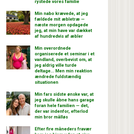
rystede vores familie
Min nabo krævede, at jeg
fældede mit æbletræ —
næste morgen opdagede
jeg, at min have var dækket
af hundredvis af æbler
Min overordnede
organiserede et seminar i et
vandland, overbevist om, at
jeg aldrig ville turde
deltage… Men min reaktion
ændrede fuldstændig
situationen
Min fars sidste ønske var, at
jeg skulle åbne hans garage
foran hele familien — det,
der var indenfor, efterlod
min bror målløs
Efter fire måneders fravær