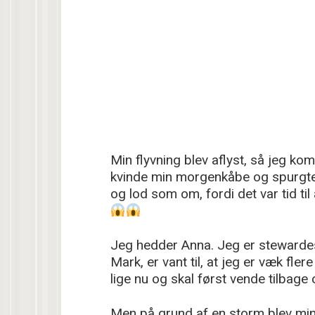
Min flyvning blev aflyst, så jeg ko
kvinde min morgenkåbe og spurgt
og lod som om, fordi det var tid ti
Jeg hedder Anna. Jeg er stewardes
Mark, er vant til, at jeg er væk fler
lige nu og skal først vende tilbage
Men på grund af en storm blev min 