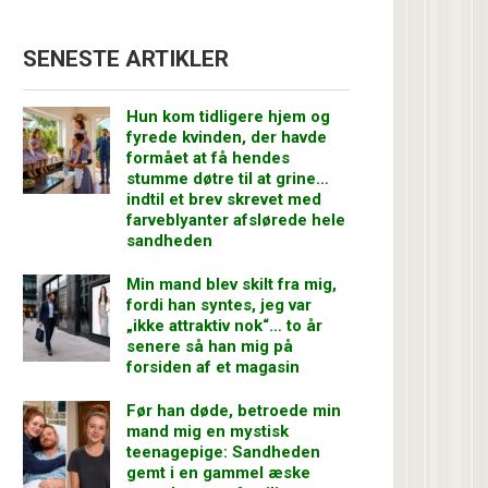
SENESTE ARTIKLER
Hun kom tidligere hjem og
fyrede kvinden, der havde
formået at få hendes
stumme døtre til at grine…
indtil et brev skrevet med
farveblyanter afslørede hele
sandheden
Min mand blev skilt fra mig,
fordi han syntes, jeg var
„ikke attraktiv nok“… to år
senere så han mig på
forsiden af et magasin
Før han døde, betroede min
mand mig en mystisk
teenagepige: Sandheden
gemt i en gammel æske