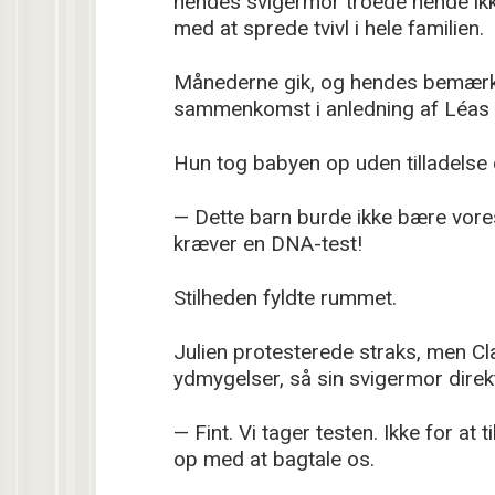
hendes svigermor troede hende ikk
med at sprede tvivl i hele familien.
Månederne gik, og hendes bemærk
sammenkomst i anledning af Léas
Hun tog babyen op uden tilladelse 
— Dette barn burde ikke bære vores
kræver en DNA-test!
Stilheden fyldte rummet.
Julien protesterede straks, men C
ydmygelser, så sin svigermor direkt
— Fint. Vi tager testen. Ikke for at 
op med at bagtale os.