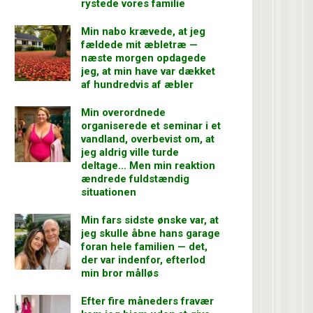
rystede vores familie
Min nabo krævede, at jeg
fældede mit æbletræ —
næste morgen opdagede
jeg, at min have var dækket
af hundredvis af æbler
Min overordnede
organiserede et seminar i et
vandland, overbevist om, at
jeg aldrig ville turde
deltage… Men min reaktion
ændrede fuldstændig
situationen
Min fars sidste ønske var, at
jeg skulle åbne hans garage
foran hele familien — det,
der var indenfor, efterlod
min bror målløs
Efter fire måneders fravær