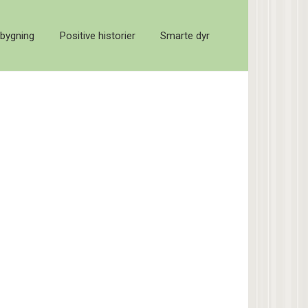
bygning
Positive historier
Smarte dyr