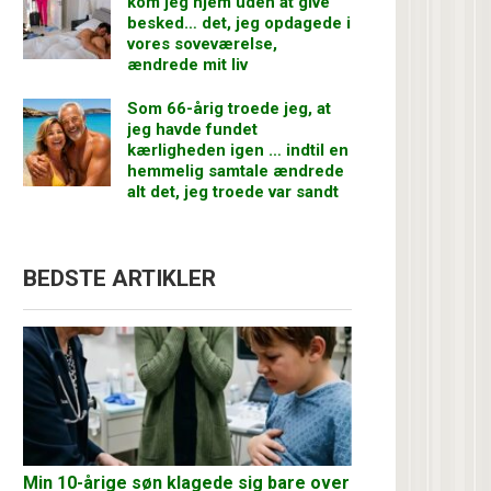
kom jeg hjem uden at give
besked… det, jeg opdagede i
vores soveværelse,
ændrede mit liv
Som 66-årig troede jeg, at
jeg havde fundet
kærligheden igen … indtil en
hemmelig samtale ændrede
alt det, jeg troede var sandt
BEDSTE ARTIKLER
Min 10-årige søn klagede sig bare over