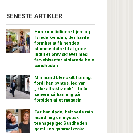
SENESTE ARTIKLER
Hun kom tidligere hjem og
fyrede kvinden, der havde
formået at få hendes
stumme døtre til at grine…
indtil et brev skrevet med
farveblyanter afslørede hele
sandheden
Min mand blev skilt fra mig,
fordi han syntes, jeg var
„ikke attraktiv nok“… to år
senere så han mig på
forsiden af et magasin
Før han døde, betroede min
mand mig en mystisk
teenagepige: Sandheden
gemt i en gammel æske