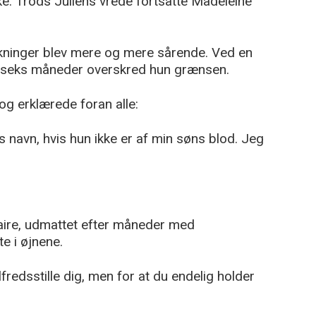
e. Trods Juliens vrede fortsatte Madeleine
ninger blev mere og mere sårende. Ved en
 seks måneder overskred hun grænsen.
og erklærede foran alle:
 navn, hvis hun ikke er af min søns blod. Jeg
laire, udmattet efter måneder med
e i øjnene.
tilfredsstille dig, men for at du endelig holder