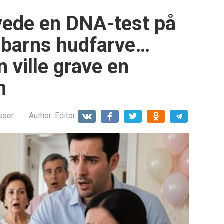
ede en DNA-test på
ebarns hudfarve…
n ville grave en
m
sser
Author:
Editor