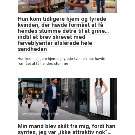
Interessante nyheder
0
6
Hun kom tidligere hjem og fyrede
kvinden, der havde formået at få
hendes stumme døtre til at grine…
indtil et brev skrevet med
farveblyanter afslørede hele
sandheden
Hun kom tidligere hjem og fyrede kvinden, der havde
formået at få hendes stumme
Interessante nyheder
0
10
Min mand blev skilt fra mig, fordi han
syntes, jeg var „ikke attraktiv nok“…