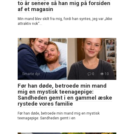
to år senere så han mig på forsiden
af et magasin
Min mand blev skilt fra mig, fordi han syntes, jeg var „ikke
attraktiv nok“…
Smarte dyr
0
10
Før han døde, betroede min mand
mig en mystisk teenagepige:
Sandheden gemt i en gammel æske
rystede vores familie
Før han døde, betroede min mand mig en mystisk
teenagepige: Sandheden gemt i en