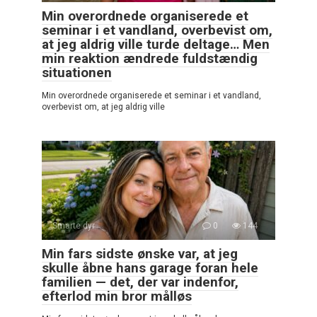
Min overordnede organiserede et
seminar i et vandland, overbevist om,
at jeg aldrig ville turde deltage… Men
min reaktion ændrede fuldstændig
situationen
Min overordnede organiserede et seminar i et vandland,
overbevist om, at jeg aldrig ville
Smarte dyr
0
144
Min fars sidste ønske var, at jeg
skulle åbne hans garage foran hele
familien — det, der var indenfor,
efterlod min bror målløs