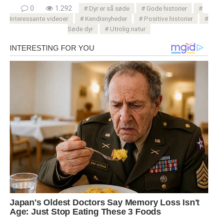
0
1.292
Dyr er så søde
Gode ​​historier
Interessante videoer
Kendisnyheder
Positive historier
Søde dyr
Utrolig natur