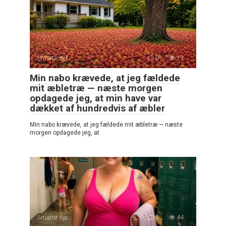
Smarte dyr
0
13
Min nabo krævede, at jeg fældede
mit æbletræ — næste morgen
opdagede jeg, at min have var
dækket af hundredvis af æbler
Min nabo krævede, at jeg fældede mit æbletræ — næste
morgen opdagede jeg, at
Smarte dyr
0
44