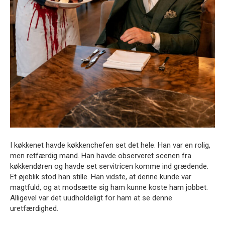
I køkkenet havde køkkenchefen set det hele. Han var en rolig,
men retfærdig mand. Han havde observeret scenen fra
køkkendøren og havde set servitricen komme ind grædende.
Et øjeblik stod han stille. Han vidste, at denne kunde var
magtfuld, og at modsætte sig ham kunne koste ham jobbet.
Alligevel var det uudholdeligt for ham at se denne
uretfærdighed.