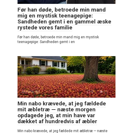
Før han døde, betroede min mand
mig en mystisk teenagepige:
Sandheden gemt i en gammel æske
rystede vores familie
Før han døde, betroede min mand mig en mystisk
teenagepige: Sandheden gemt i en
Smarte dyr
0
11
Min nabo krævede, at jeg fældede
mit æbletræ — næste morgen
opdagede jeg, at min have var
dækket af hundredvis af æbler
Min nabo krævede, at jeg fældede mit æbletræ — næste