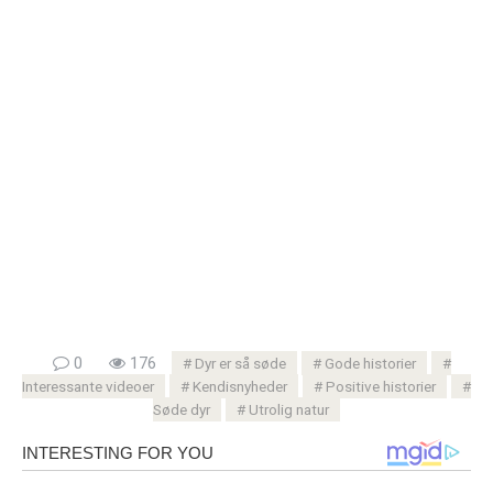
0
176
Dyr er så søde
Gode ​​historier
Interessante videoer
Kendisnyheder
Positive historier
Søde dyr
Utrolig natur