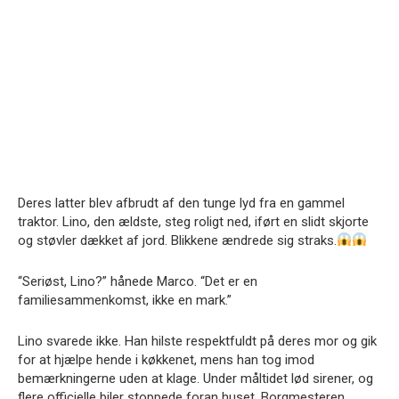
Deres latter blev afbrudt af den tunge lyd fra en gammel
traktor. Lino, den ældste, steg roligt ned, iført en slidt skjorte
og støvler dækket af jord. Blikkene ændrede sig straks.
“Seriøst, Lino?” hånede Marco. “Det er en
familiesammenkomst, ikke en mark.”
Lino svarede ikke. Han hilste respektfuldt på deres mor og gik
for at hjælpe hende i køkkenet, mens han tog imod
bemærkningerne uden at klage. Under måltidet lød sirener, og
flere officielle biler stoppede foran huset. Borgmesteren