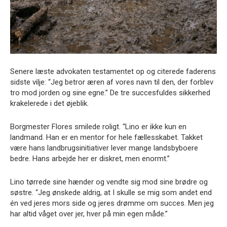
Senere læste advokaten testamentet op og citerede faderens
sidste vilje: “Jeg betror æren af vores navn til den, der forblev
tro mod jorden og sine egne.” De tre succesfuldes sikkerhed
krakelerede i det øjeblik.
Borgmester Flores smilede roligt. “Lino er ikke kun en
landmand. Han er en mentor for hele fællesskabet. Takket
være hans landbrugsinitiativer lever mange landsbyboere
bedre. Hans arbejde her er diskret, men enormt.”
Lino tørrede sine hænder og vendte sig mod sine brødre og
søstre. “Jeg ønskede aldrig, at I skulle se mig som andet end
én ved jeres mors side og jeres drømme om succes. Men jeg
har altid våget over jer, hver på min egen måde.”