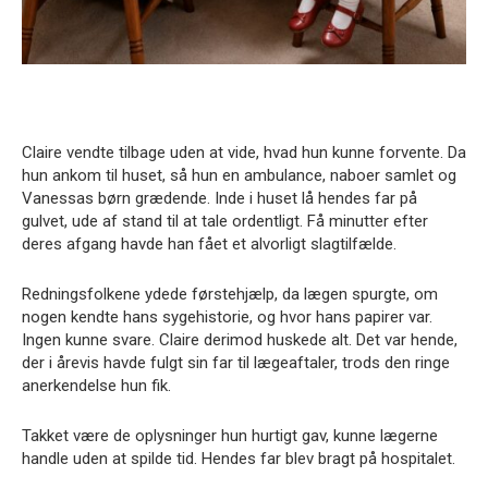
Claire vendte tilbage uden at vide, hvad hun kunne forvente. Da
hun ankom til huset, så hun en ambulance, naboer samlet og
Vanessas børn grædende. Inde i huset lå hendes far på
gulvet, ude af stand til at tale ordentligt. Få minutter efter
deres afgang havde han fået et alvorligt slagtilfælde.
Redningsfolkene ydede førstehjælp, da lægen spurgte, om
nogen kendte hans sygehistorie, og hvor hans papirer var.
Ingen kunne svare. Claire derimod huskede alt. Det var hende,
der i årevis havde fulgt sin far til lægeaftaler, trods den ringe
anerkendelse hun fik.
Takket være de oplysninger hun hurtigt gav, kunne lægerne
handle uden at spilde tid. Hendes far blev bragt på hospitalet.