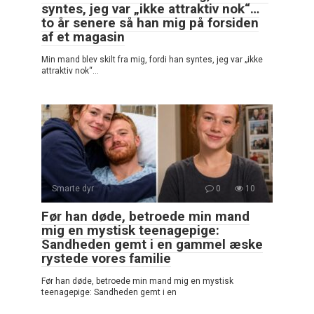
syntes, jeg var „ikke attraktiv nok“…
to år senere så han mig på forsiden
af et magasin
Min mand blev skilt fra mig, fordi han syntes, jeg var „ikke
attraktiv nok“…
Smarte dyr
0
10
Før han døde, betroede min mand
mig en mystisk teenagepige:
Sandheden gemt i en gammel æske
rystede vores familie
Før han døde, betroede min mand mig en mystisk
teenagepige: Sandheden gemt i en