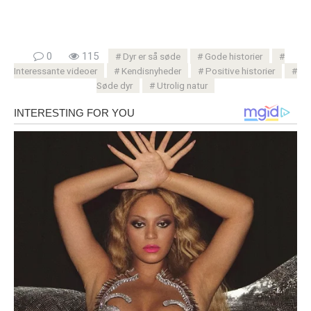
0
115
Dyr er så søde
Gode ​​historier
Interessante videoer
Kendisnyheder
Positive historier
Søde dyr
Utrolig natur