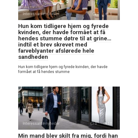
Interessante nyheder
0
6
Hun kom tidligere hjem og fyrede
kvinden, der havde formået at få
hendes stumme døtre til at grine…
indtil et brev skrevet med
farveblyanter afslørede hele
sandheden
Hun kom tidligere hjem og fyrede kvinden, der havde
formået at få hendes stumme
Interessante nyheder
0
10
Min mand blev skilt fra mig, fordi han