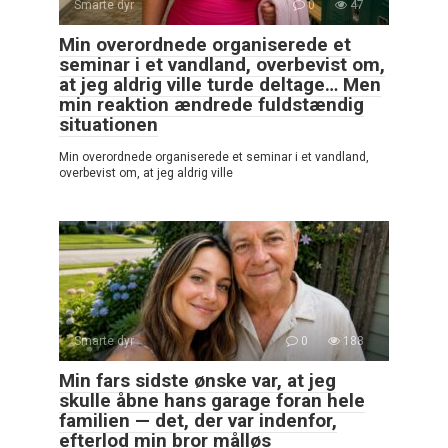
Smarte dyr
0
47
Min overordnede organiserede et
seminar i et vandland, overbevist om,
at jeg aldrig ville turde deltage… Men
min reaktion ændrede fuldstændig
situationen
Min overordnede organiserede et seminar i et vandland,
overbevist om, at jeg aldrig ville
Smarte dyr
0
188
Min fars sidste ønske var, at jeg
skulle åbne hans garage foran hele
familien — det, der var indenfor,
efterlod min bror målløs