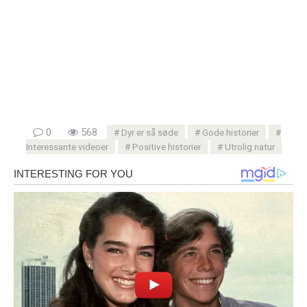
0
568
Dyr er så søde
Gode ​​historier
Interessante videoer
Positive historier
Utrolig natur