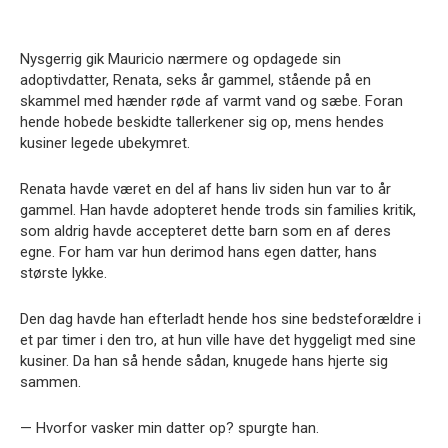
Nysgerrig gik Mauricio nærmere og opdagede sin
adoptivdatter, Renata, seks år gammel, stående på en
skammel med hænder røde af varmt vand og sæbe. Foran
hende hobede beskidte tallerkener sig op, mens hendes
kusiner legede ubekymret.
Renata havde været en del af hans liv siden hun var to år
gammel. Han havde adopteret hende trods sin families kritik,
som aldrig havde accepteret dette barn som en af deres
egne. For ham var hun derimod hans egen datter, hans
største lykke.
Den dag havde han efterladt hende hos sine bedsteforældre i
et par timer i den tro, at hun ville have det hyggeligt med sine
kusiner. Da han så hende sådan, knugede hans hjerte sig
sammen.
— Hvorfor vasker min datter op? spurgte han.