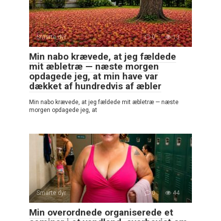
Smarte dyr
0
13
Min nabo krævede, at jeg fældede
mit æbletræ — næste morgen
opdagede jeg, at min have var
dækket af hundredvis af æbler
Min nabo krævede, at jeg fældede mit æbletræ — næste
morgen opdagede jeg, at
Smarte dyr
0
44
Min overordnede organiserede et