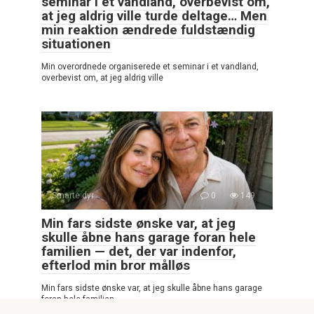
seminar i et vandland, overbevist om,
at jeg aldrig ville turde deltage… Men
min reaktion ændrede fuldstændig
situationen
Min overordnede organiserede et seminar i et vandland,
overbevist om, at jeg aldrig ville
Smarte dyr
0
149
Min fars sidste ønske var, at jeg
skulle åbne hans garage foran hele
familien — det, der var indenfor,
efterlod min bror målløs
Min fars sidste ønske var, at jeg skulle åbne hans garage
foran hele familien