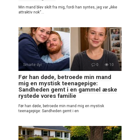
Min mand blev skilt fra mig, fordi han syntes, jeg var „ikke
attraktiv nok“…
Smarte dyr
0
10
Før han døde, betroede min mand
mig en mystisk teenagepige:
Sandheden gemt i en gammel æske
rystede vores familie
Før han døde, betroede min mand mig en mystisk
teenagepige: Sandheden gemt i en