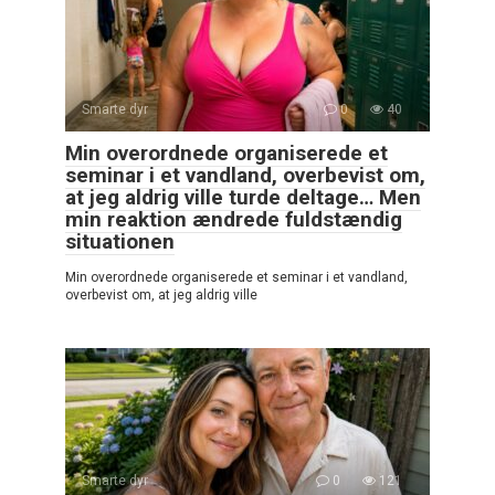
Smarte dyr
0
40
Min overordnede organiserede et
seminar i et vandland, overbevist om,
at jeg aldrig ville turde deltage… Men
min reaktion ændrede fuldstændig
situationen
Min overordnede organiserede et seminar i et vandland,
overbevist om, at jeg aldrig ville
Smarte dyr
0
121