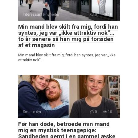
Interessante nyheder
0
10
Min mand blev skilt fra mig, fordi han
syntes, jeg var „ikke attraktiv nok“…
to år senere så han mig på forsiden
af et magasin
Min mand blev skilt fra mig, fordi han syntes, jeg var „ikke
attraktiv nok“…
Smarte dyr
0
10
Før han døde, betroede min mand
mig en mystisk teenagepige:
Sandheden gemt i en gammel æske