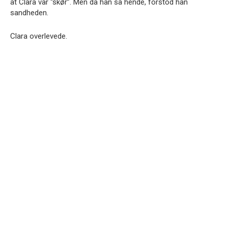
at Clara var “skør”. Men da han så hende, forstod han
sandheden.
Clara overlevede.