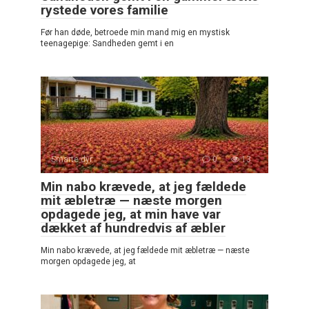
rystede vores familie
Før han døde, betroede min mand mig en mystisk
teenagepige: Sandheden gemt i en
Smarte dyr
0
13
Min nabo krævede, at jeg fældede
mit æbletræ — næste morgen
opdagede jeg, at min have var
dækket af hundredvis af æbler
Min nabo krævede, at jeg fældede mit æbletræ — næste
morgen opdagede jeg, at