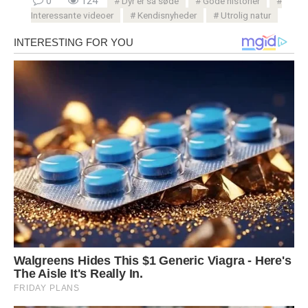
0
124
Dyr er så søde
Gode ​​historier
Interessante videoer
Kendisnyheder
Utrolig natur