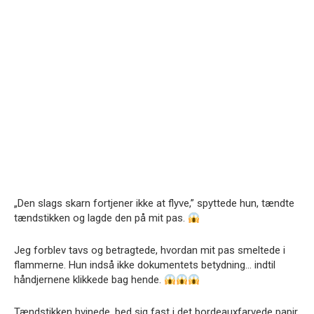
„Den slags skarn fortjener ikke at flyve,” spyttede hun, tændte
tændstikken og lagde den på mit pas.
Jeg forblev tavs og betragtede, hvordan mit pas smeltede i
flammerne. Hun indså ikke dokumentets betydning… indtil
håndjernene klikkede bag hende.
Tændstikken hvinede, bed sig fast i det bordeauxfarvede papir.