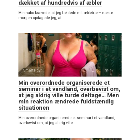
dækket af hundredvis af æbler
Min nabo krævede, at jeg fældede mit æbletræ — næste
morgen opdagede jeg, at
Smarte dyr
0
47
Min overordnede organiserede et
seminar i et vandland, overbevist om,
at jeg aldrig ville turde deltage… Men
min reaktion ændrede fuldstændig
situationen
Min overordnede organiserede et seminar i et vandland,
overbevist om, at jeg aldrig ville