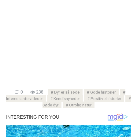
0
238
Dyr er så søde
Gode ​​historier
Interessante videoer
Kendisnyheder
Positive historier
Søde dyr
Utrolig natur