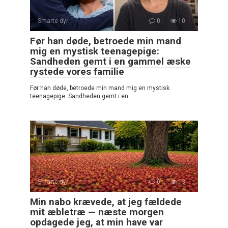
Smarte dyr
0
10
Før han døde, betroede min mand
mig en mystisk teenagepige:
Sandheden gemt i en gammel æske
rystede vores familie
Før han døde, betroede min mand mig en mystisk
teenagepige: Sandheden gemt i en
Smarte dyr
0
13
Min nabo krævede, at jeg fældede
mit æbletræ — næste morgen
opdagede jeg, at min have var