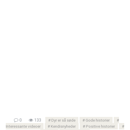
0
133
Dyr er så søde
Gode ​​historier
Interessante videoer
Kendisnyheder
Positive historier