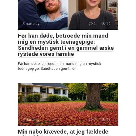
Smarte dyr
0
10
Før han døde, betroede min mand
mig en mystisk teenagepige:
Sandheden gemt i en gammel æske
rystede vores familie
Før han døde, betroede min mand mig en mystisk
teenagepige: Sandheden gemt i en
Smarte dyr
0
13
Min nabo krævede, at jeg fældede