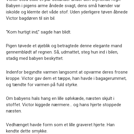
Babyen i pigens arme åndede svagt, dens små hænder var
iskolde og klemte det våde stof. Uden yderligere tøven åbnede
Victor bagdøren til sin bil.
“Kom hurtigt ind,” sagde han blidt.
Pigen tøvede et øjeblik og betragtede denne elegante mand
gennemblødt af regnen. Så, udmattet, steg hun ind i bilen,
stadig med babyen beskyttet.
Indenfor begyndte varmen langsomt at opvarme deres frosne
kroppe. Victor gav dem et tæppe, han havde i bagagerummet,
og tændte for varmen på fuld styrke.
Om babyens hals hang en lille sølvkæde, næsten skjult i
stoffet. Victor kiggede nærmere… og hans hjerte stoppede
næsten.
Vedhænget havde form som et lille graveret hjerte. Han
kendte dette smykke.