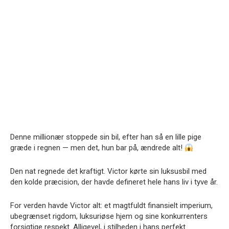
Denne millionær stoppede sin bil, efter han så en lille pige
græde i regnen — men det, hun bar på, ændrede alt!
Den nat regnede det kraftigt. Victor kørte sin luksusbil med
den kolde præcision, der havde defineret hele hans liv i tyve år.
For verden havde Victor alt: et magtfuldt finansielt imperium,
ubegrænset rigdom, luksuriøse hjem og sine konkurrenters
forsigtige respekt. Alligevel, i stilheden i hans perfekt