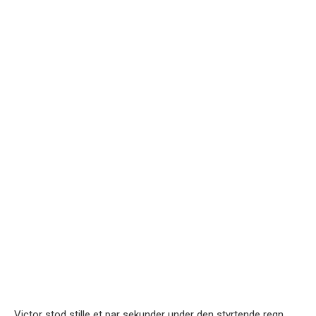
Victor stod stille et par sekunder under den styrtende regn.