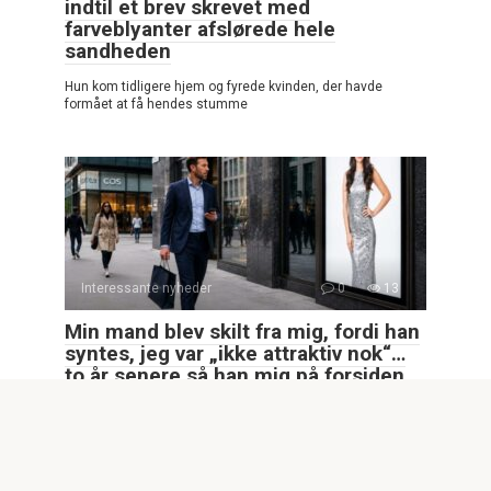
indtil et brev skrevet med
farveblyanter afslørede hele
sandheden
Hun kom tidligere hjem og fyrede kvinden, der havde
formået at få hendes stumme
Interessante nyheder
0
13
Min mand blev skilt fra mig, fordi han
syntes, jeg var „ikke attraktiv nok“…
to år senere så han mig på forsiden
af et magasin
Min mand blev skilt fra mig, fordi han syntes, jeg var „ikke
attraktiv nok“…