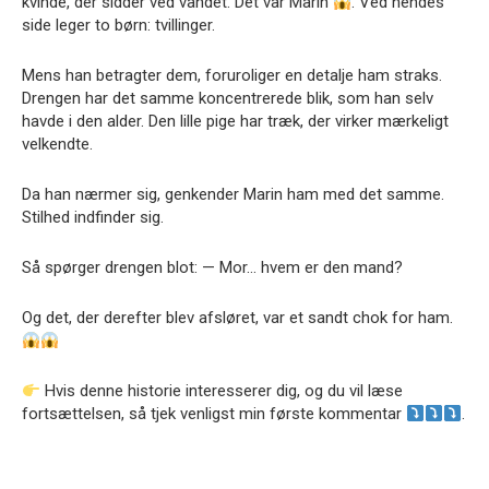
kvinde, der sidder ved vandet. Det var Marin
. Ved hendes
side leger to børn: tvillinger.
Mens han betragter dem, foruroliger en detalje ham straks.
Drengen har det samme koncentrerede blik, som han selv
havde i den alder. Den lille pige har træk, der virker mærkeligt
velkendte.
Da han nærmer sig, genkender Marin ham med det samme.
Stilhed indfinder sig.
Så spørger drengen blot: — Mor… hvem er den mand?
Og det, der derefter blev afsløret, var et sandt chok for ham.
Hvis denne historie interesserer dig, og du vil læse
fortsættelsen, så tjek venligst min første kommentar
.