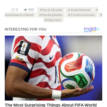
0
430
Dyr er så søde
Gode ​​historier
Interessante videoer
Kendisnyheder
Positive historier
Utrolig natur