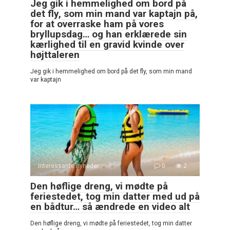
Jeg gik i hemmelighed om bord på
det fly, som min mand var kaptajn på,
for at overraske ham på vores
bryllupsdag… og han erklærede sin
kærlighed til en gravid kvinde over
højttaleren
Jeg gik i hemmelighed om bord på det fly, som min mand
var kaptajn
Interessante nyheder
0
2
Den høflige dreng, vi mødte på
feriestedet, tog min datter med ud på
en bådtur… så ændrede en video alt
Den høflige dreng, vi mødte på feriestedet, tog min datter