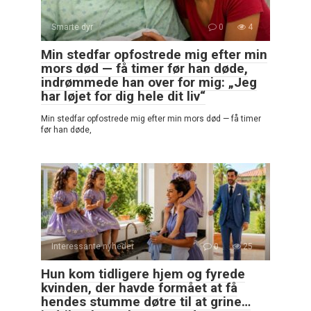
Smarte dyr
0
4
Min stedfar opfostrede mig efter min
mors død — få timer før han døde,
indrømmede han over for mig: „Jeg
har løjet for dig hele dit liv“
Min stedfar opfostrede mig efter min mors død — få timer
før han døde,
Interessante nyheder
0
25
Hun kom tidligere hjem og fyrede
kvinden, der havde formået at få
hendes stumme døtre til at grine…