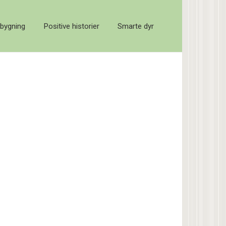
bygning
Positive historier
Smarte dyr