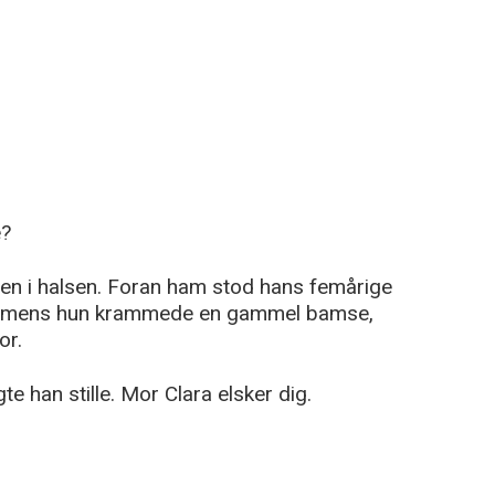
e?
fen i halsen. Foran ham stod hans femårige
jne, mens hun krammede en gammel bamse,
or.
e han stille. Mor Clara elsker dig.