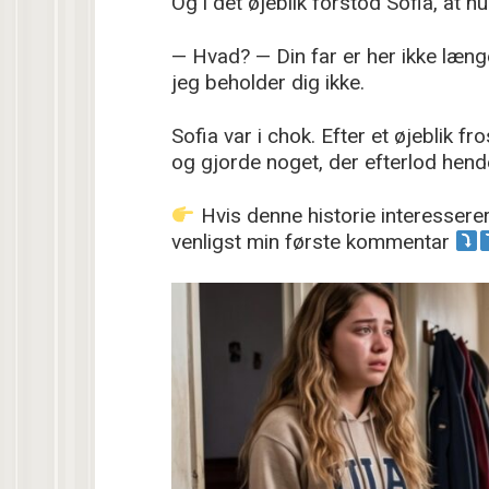
Og i det øjeblik forstod Sofia, at h
— Hvad? — Din far er her ikke læng
jeg beholder dig ikke.
Sofia var i chok. Efter et øjeblik f
og gjorde noget, der efterlod hen
Hvis denne historie interesserer
venligst min første kommentar