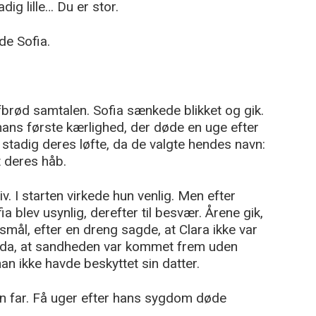
adig lille… Du er stor.
de Sofia.
afbrød samtalen. Sofia sænkede blikket og gik.
hans første kærlighed, der døde en uge efter
stadig deres løfte, da de valgte hendes navn:
t deres håb.
iv. I starten virkede hun venlig. Men efter
 blev usynlig, derefter til besvær. Årene gik,
smål, efter en dreng sagde, at Clara ikke var
d da, at sandheden var kommet frem uden
han ikke havde beskyttet sin datter.
n far. Få uger efter hans sygdom døde