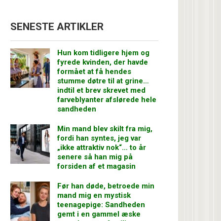
SENESTE ARTIKLER
Hun kom tidligere hjem og
fyrede kvinden, der havde
formået at få hendes
stumme døtre til at grine…
indtil et brev skrevet med
farveblyanter afslørede hele
sandheden
Min mand blev skilt fra mig,
fordi han syntes, jeg var
„ikke attraktiv nok“… to år
senere så han mig på
forsiden af et magasin
Før han døde, betroede min
mand mig en mystisk
teenagepige: Sandheden
gemt i en gammel æske