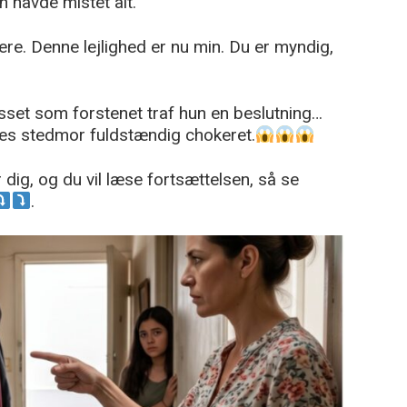
un havde mistet alt.
ere. Denne lejlighed er nu min. Du er myndig,
rosset som forstenet traf hun en beslutning…
des stedmor fuldstændig chokeret.
 dig, og du vil læse fortsættelsen, så se
.