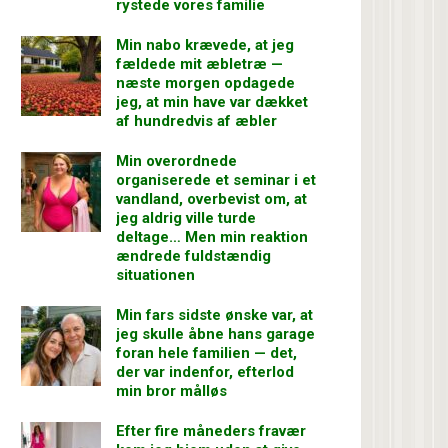
rystede vores familie
Min nabo krævede, at jeg
fældede mit æbletræ —
næste morgen opdagede
jeg, at min have var dækket
af hundredvis af æbler
Min overordnede
organiserede et seminar i et
vandland, overbevist om, at
jeg aldrig ville turde
deltage… Men min reaktion
ændrede fuldstændig
situationen
Min fars sidste ønske var, at
jeg skulle åbne hans garage
foran hele familien — det,
der var indenfor, efterlod
min bror målløs
Efter fire måneders fravær