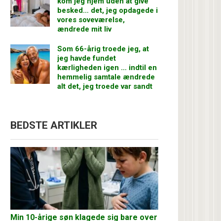
kom jeg hjem uden at give
besked… det, jeg opdagede i
vores soveværelse,
ændrede mit liv
Som 66-årig troede jeg, at
jeg havde fundet
kærligheden igen … indtil en
hemmelig samtale ændrede
alt det, jeg troede var sandt
BEDSTE ARTIKLER
Min 10-årige søn klagede sig bare over