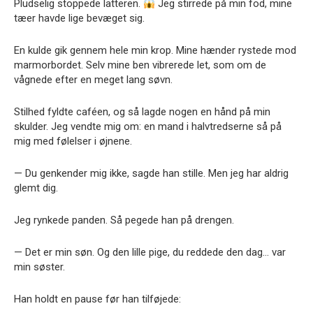
Pludselig stoppede latteren.
Jeg stirrede på min fod, mine
tæer havde lige bevæget sig.
En kulde gik gennem hele min krop. Mine hænder rystede mod
marmorbordet. Selv mine ben vibrerede let, som om de
vågnede efter en meget lang søvn.
Stilhed fyldte caféen, og så lagde nogen en hånd på min
skulder. Jeg vendte mig om: en mand i halvtredserne så på
mig med følelser i øjnene.
— Du genkender mig ikke, sagde han stille. Men jeg har aldrig
glemt dig.
Jeg rynkede panden. Så pegede han på drengen.
— Det er min søn. Og den lille pige, du reddede den dag… var
min søster.
Han holdt en pause før han tilføjede: