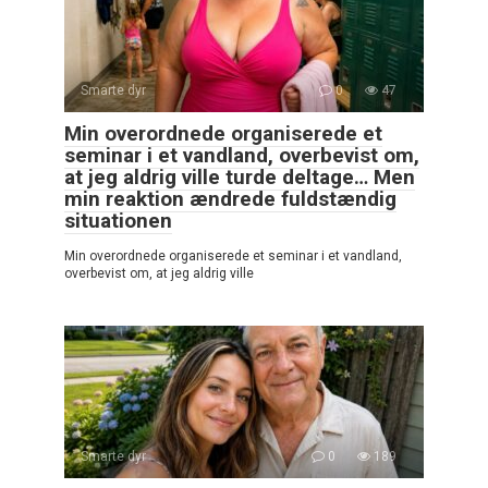
Smarte dyr
0
47
Min overordnede organiserede et
seminar i et vandland, overbevist om,
at jeg aldrig ville turde deltage… Men
min reaktion ændrede fuldstændig
situationen
Min overordnede organiserede et seminar i et vandland,
overbevist om, at jeg aldrig ville
Smarte dyr
0
189