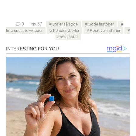
0
57
Dyr er så søde
Gode ​​historier
Interessante videoer
Kendisnyheder
Positive historier
Utrolig natur