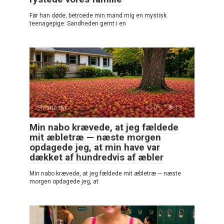
Før han døde, betroede min mand mig en mystisk
teenagepige: Sandheden gemt i en
Smarte dyr
0
13
Min nabo krævede, at jeg fældede
mit æbletræ — næste morgen
opdagede jeg, at min have var
dækket af hundredvis af æbler
Min nabo krævede, at jeg fældede mit æbletræ — næste
morgen opdagede jeg, at