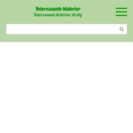
Skip
Interessante historier
to
Interessante historier til dig
content
Search: