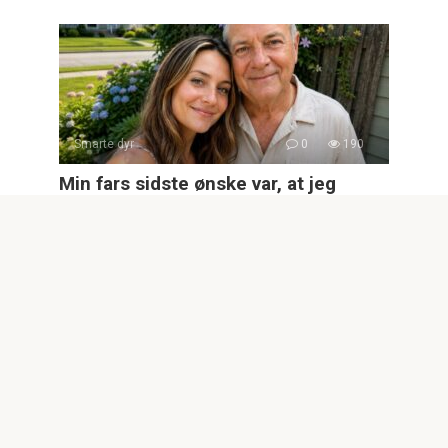
Smarte dyr
0
190
Min fars sidste ønske var, at jeg
skulle åbne hans garage foran hele
familien — det, der var indenfor,
efterlod min bror målløs
Min fars sidste ønske var, at jeg skulle åbne hans garage
foran hele familien