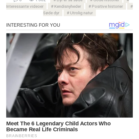
Interessante videoer
Kendisnyheder
Positive historier
Søde dyr
Utrolig natur