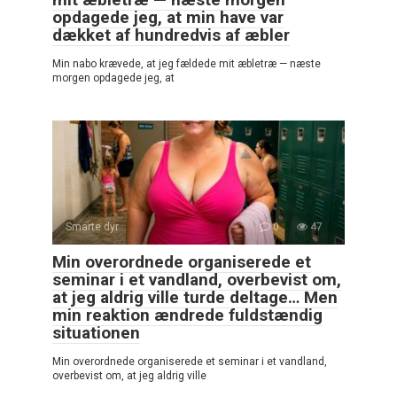
opdagede jeg, at min have var
dækket af hundredvis af æbler
Min nabo krævede, at jeg fældede mit æbletræ — næste
morgen opdagede jeg, at
Smarte dyr
0
47
Min overordnede organiserede et
seminar i et vandland, overbevist om,
at jeg aldrig ville turde deltage… Men
min reaktion ændrede fuldstændig
situationen
Min overordnede organiserede et seminar i et vandland,
overbevist om, at jeg aldrig ville