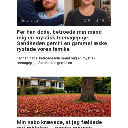
Smarte dyr
0
10
Før han døde, betroede min mand
mig en mystisk teenagepige:
Sandheden gemt i en gammel æske
rystede vores familie
Før han døde, betroede min mand mig en mystisk
teenagepige: Sandheden gemt i en
Smarte dyr
0
13
Min nabo krævede, at jeg fældede
mit æbletræ — næste morgen