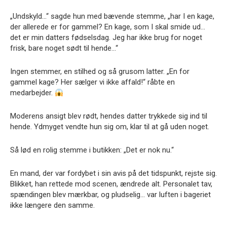
„Undskyld…“ sagde hun med bævende stemme, „har I en kage,
der allerede er for gammel? En kage, som I skal smide ud…
det er min datters fødselsdag. Jeg har ikke brug for noget
frisk, bare noget sødt til hende…“
Ingen stemmer, en stilhed og så grusom latter. „En for
gammel kage? Her sælger vi ikke affald!“ råbte en
medarbejder.
Moderens ansigt blev rødt, hendes datter trykkede sig ind til
hende. Ydmyget vendte hun sig om, klar til at gå uden noget.
Så lød en rolig stemme i butikken: „Det er nok nu.“
En mand, der var fordybet i sin avis på det tidspunkt, rejste sig.
Blikket, han rettede mod scenen, ændrede alt. Personalet tav,
spændingen blev mærkbar, og pludselig… var luften i bageriet
ikke længere den samme.