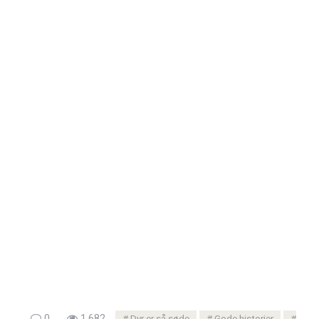
0
1.682
Dyr er så søde
Gode ​​historier