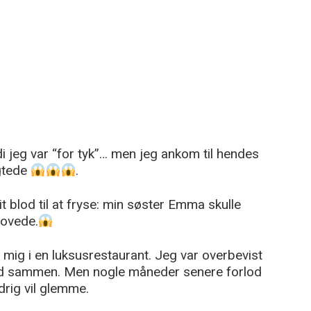
di jeg var “for tyk”… men jeg ankom til hendes
gtede
.
t blod til at fryse: min søster Emma skulle
lovede.
l mig i en luksusrestaurant. Jeg var overbevist
tid sammen. Men nogle måneder senere forlod
rig vil glemme.