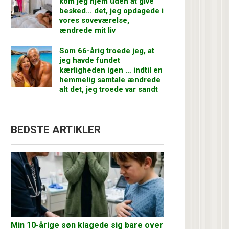
kom jeg hjem uden at give
besked… det, jeg opdagede i
vores soveværelse,
ændrede mit liv
Som 66-årig troede jeg, at
jeg havde fundet
kærligheden igen … indtil en
hemmelig samtale ændrede
alt det, jeg troede var sandt
BEDSTE ARTIKLER
Min 10-årige søn klagede sig bare over