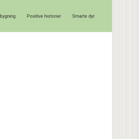
bygning
Positive historier
Smarte dyr