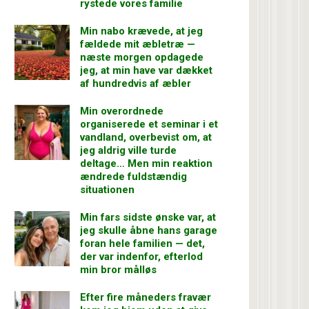
rystede vores familie
Min nabo krævede, at jeg
fældede mit æbletræ —
næste morgen opdagede
jeg, at min have var dækket
af hundredvis af æbler
Min overordnede
organiserede et seminar i et
vandland, overbevist om, at
jeg aldrig ville turde
deltage… Men min reaktion
ændrede fuldstændig
situationen
Min fars sidste ønske var, at
jeg skulle åbne hans garage
foran hele familien — det,
der var indenfor, efterlod
min bror målløs
Efter fire måneders fravær