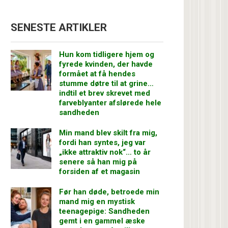
SENESTE ARTIKLER
Hun kom tidligere hjem og
fyrede kvinden, der havde
formået at få hendes
stumme døtre til at grine…
indtil et brev skrevet med
farveblyanter afslørede hele
sandheden
Min mand blev skilt fra mig,
fordi han syntes, jeg var
„ikke attraktiv nok“… to år
senere så han mig på
forsiden af et magasin
Før han døde, betroede min
mand mig en mystisk
teenagepige: Sandheden
gemt i en gammel æske