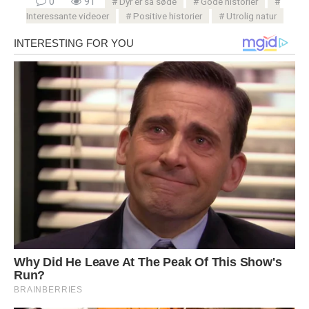
0
91
Dyr er så søde
Gode ​​historier
Interessante videoer
Positive historier
Utrolig natur