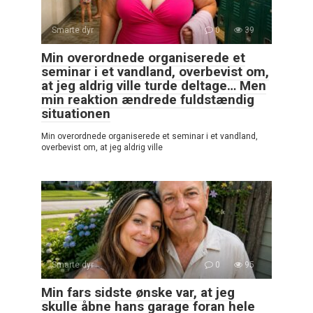
Smarte dyr
0
39
Min overordnede organiserede et
seminar i et vandland, overbevist om,
at jeg aldrig ville turde deltage… Men
min reaktion ændrede fuldstændig
situationen
Min overordnede organiserede et seminar i et vandland,
overbevist om, at jeg aldrig ville
Smarte dyr
0
95
Min fars sidste ønske var, at jeg
skulle åbne hans garage foran hele