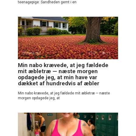
teenagepige: Sandheden gemt i en
Smarte dyr
0
11
Min nabo krævede, at jeg fældede
mit æbletræ — næste morgen
opdagede jeg, at min have var
dækket af hundredvis af æbler
Min nabo krævede, at jeg fældede mit æbletræ — næste
morgen opdagede jeg, at