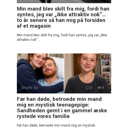
Min mand blev skilt fra mig, fordi han
syntes, jeg var „ikke attraktiv nok“…
to år senere så han mig på forsiden
af et magasin
Min mand blev skilt fra mig, fordi han syntes, jeg var „ikke
attraktiv nok“…
Smarte dyr
0
8
Før han døde, betroede min mand
mig en mystisk teenagepige:
Sandheden gemt i en gammel æske
rystede vores familie
Før han døde, betroede min mand mig en mystisk