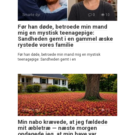
Smarte dyr
0
10
Før han døde, betroede min mand
mig en mystisk teenagepige:
Sandheden gemt i en gammel æske
rystede vores familie
Før han døde, betroede min mand mig en mystisk
teenagepige: Sandheden gemt i en
Smarte dyr
0
13
Min nabo krævede, at jeg fældede
mit æbletræ — næste morgen
opdagede jeg, at min have var