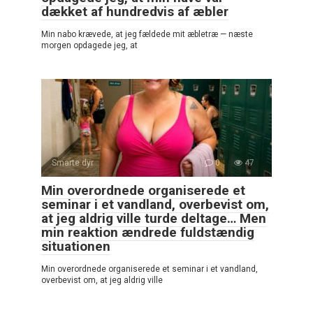
dækket af hundredvis af æbler
Min nabo krævede, at jeg fældede mit æbletræ — næste
morgen opdagede jeg, at
Smarte dyr
0
47
Min overordnede organiserede et
seminar i et vandland, overbevist om,
at jeg aldrig ville turde deltage… Men
min reaktion ændrede fuldstændig
situationen
Min overordnede organiserede et seminar i et vandland,
overbevist om, at jeg aldrig ville