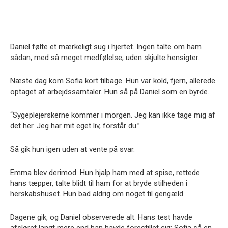
Daniel følte et mærkeligt sug i hjertet. Ingen talte om ham
sådan, med så meget medfølelse, uden skjulte hensigter.
Næste dag kom Sofia kort tilbage. Hun var kold, fjern, allerede
optaget af arbejdssamtaler. Hun så på Daniel som en byrde.
“Sygeplejerskerne kommer i morgen. Jeg kan ikke tage mig af
det her. Jeg har mit eget liv, forstår du.”
Så gik hun igen uden at vente på svar.
Emma blev derimod. Hun hjalp ham med at spise, rettede
hans tæpper, talte blidt til ham for at bryde stilheden i
herskabshuset. Hun bad aldrig om noget til gengæld.
Dagene gik, og Daniel observerede alt. Hans test havde
afsløret langt mere end han havde forestillet sig: Sofia så en