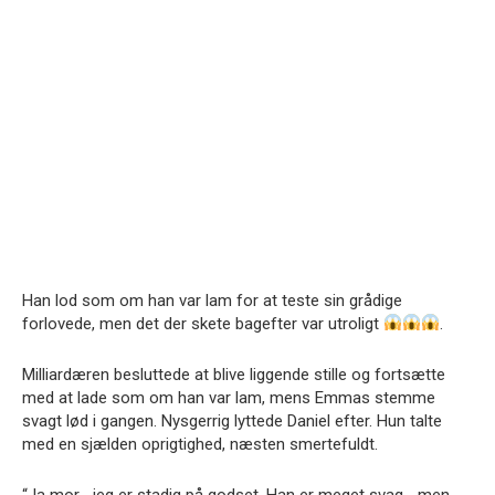
Han lod som om han var lam for at teste sin grådige
forlovede, men det der skete bagefter var utroligt
.
Milliardæren besluttede at blive liggende stille og fortsætte
med at lade som om han var lam, mens Emmas stemme
svagt lød i gangen. Nysgerrig lyttede Daniel efter. Hun talte
med en sjælden oprigtighed, næsten smertefuldt.
“Ja mor… jeg er stadig på godset. Han er meget svag… men