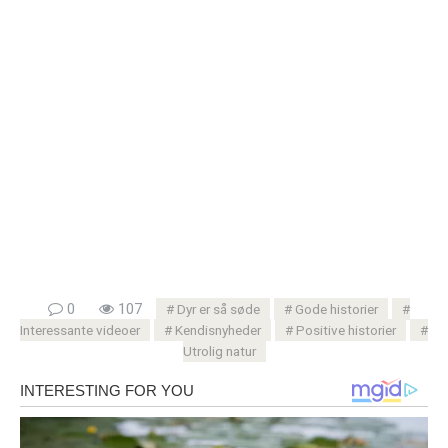
0
107
Dyr er så søde
Gode ​​historier
Interessante videoer
Kendisnyheder
Positive historier
Utrolig natur