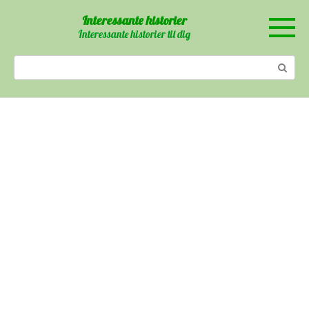
Skip
Interessante historier
to
Interessante historier til dig
content
Search: