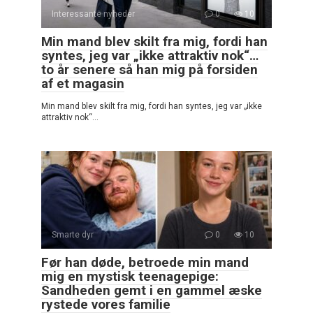
Interessante nyheder
0
10
Min mand blev skilt fra mig, fordi han
syntes, jeg var „ikke attraktiv nok“…
to år senere så han mig på forsiden
af et magasin
Min mand blev skilt fra mig, fordi han syntes, jeg var „ikke
attraktiv nok“…
Smarte dyr
0
10
Før han døde, betroede min mand
mig en mystisk teenagepige:
Sandheden gemt i en gammel æske
rystede vores familie