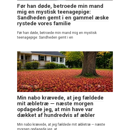
Før han døde, betroede min mand
mig en mystisk teenagepige:
Sandheden gemt i en gammel æske
rystede vores familie
Før han døde, betroede min mand mig en mystisk
teenagepige: Sandheden gemt i en
Smarte dyr
0
13
Min nabo krævede, at jeg fældede
mit æbletræ — næste morgen
opdagede jeg, at min have var
dækket af hundredvis af æbler
Min nabo krævede, at jeg fældede mit æbletræ — næste
morgen opdagede jeg, at