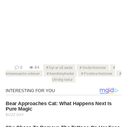
0
84
Dyr er så søde
Gode ​​historier
Interessante videoer
Kendisnyheder
Positive historier
Utrolig natur