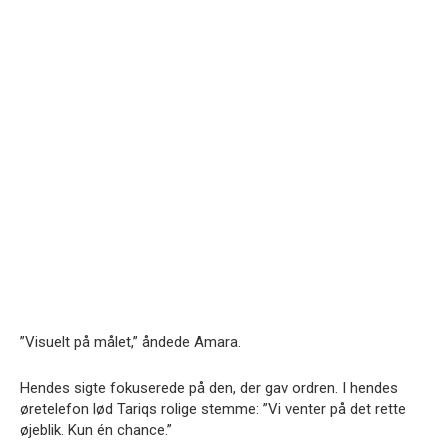
”Visuelt på målet,” åndede Amara.
Hendes sigte fokuserede på den, der gav ordren. I hendes
øretelefon lød Tariqs rolige stemme: ”Vi venter på det rette
øjeblik. Kun én chance.”