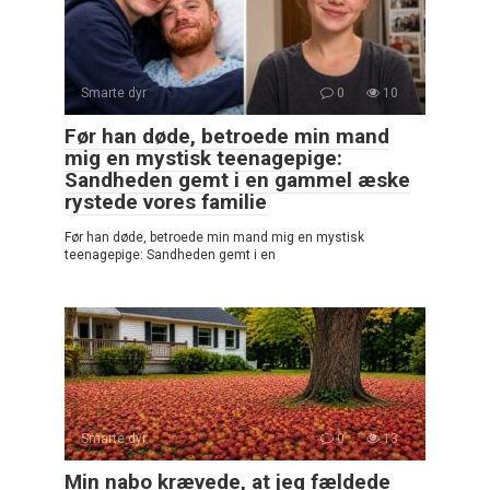
Smarte dyr
0
10
Før han døde, betroede min mand
mig en mystisk teenagepige:
Sandheden gemt i en gammel æske
rystede vores familie
Før han døde, betroede min mand mig en mystisk
teenagepige: Sandheden gemt i en
Smarte dyr
0
13
Min nabo krævede, at jeg fældede