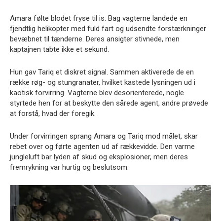
Amara følte blodet fryse til is. Bag vagterne landede en
fjendtlig helikopter med fuld fart og udsendte forstærkninger
bevæbnet til tænderne. Deres ansigter stivnede, men
kaptajnen tabte ikke et sekund.
Hun gav Tariq et diskret signal. Sammen aktiverede de en
række røg- og stungranater, hvilket kastede lysningen ud i
kaotisk forvirring. Vagterne blev desorienterede, nogle
styrtede hen for at beskytte den sårede agent, andre prøvede
at forstå, hvad der foregik.
Under forvirringen sprang Amara og Tariq mod målet, skar
rebet over og førte agenten ud af rækkevidde. Den varme
jungleluft bar lyden af skud og eksplosioner, men deres
fremrykning var hurtig og beslutsom.