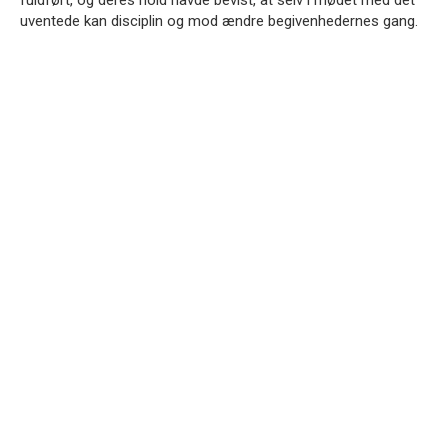
fuldført, og deres hold havde bevist, at selv i mødet med det
uventede kan disciplin og mod ændre begivenhedernes gang.