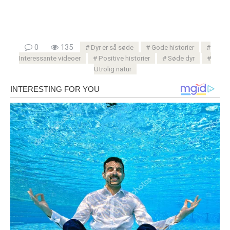
0
135
Dyr er så søde
Gode ​​historier
Interessante videoer
Positive historier
Søde dyr
Utrolig natur