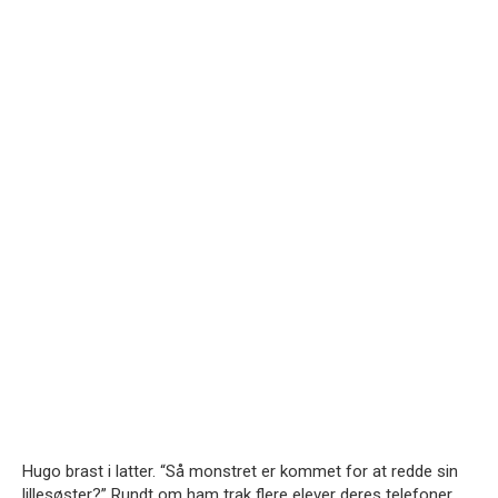
Hugo brast i latter. “Så monstret er kommet for at redde sin
lillesøster?” Rundt om ham trak flere elever deres telefoner