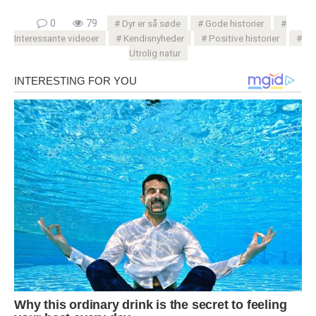
0
79
Dyr er så søde
Gode ​​historier
Interessante videoer
Kendisnyheder
Positive historier
Utrolig natur