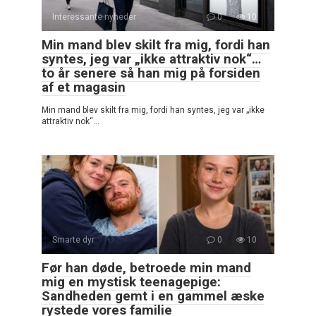
Interessante nyheder
0
10
Min mand blev skilt fra mig, fordi han
syntes, jeg var „ikke attraktiv nok“…
to år senere så han mig på forsiden
af et magasin
Min mand blev skilt fra mig, fordi han syntes, jeg var „ikke
attraktiv nok“…
Smarte dyr
0
10
Før han døde, betroede min mand
mig en mystisk teenagepige:
Sandheden gemt i en gammel æske
rystede vores familie