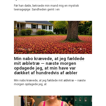
Før han døde, betroede min mand mig en mystisk
teenagepige: Sandheden gemt i en
Smarte dyr
0
13
Min nabo krævede, at jeg fældede
mit æbletræ — næste morgen
opdagede jeg, at min have var
dækket af hundredvis af æbler
Min nabo krævede, at jeg fældede mit æbletræ — næste
morgen opdagede jeg, at