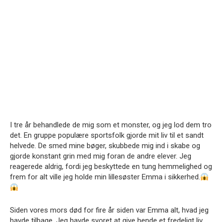
I tre år behandlede de mig som et monster, og jeg lod dem tro
det. En gruppe populære sportsfolk gjorde mit liv til et sandt
helvede. De smed mine bøger, skubbede mig ind i skabe og
gjorde konstant grin med mig foran de andre elever. Jeg
reagerede aldrig, fordi jeg beskyttede en tung hemmelighed og
frem for alt ville jeg holde min lillesøster Emma i sikkerhed.
Siden vores mors død for fire år siden var Emma alt, hvad jeg
havde tilbage. Jeg havde svoret at give hende et fredeligt liv