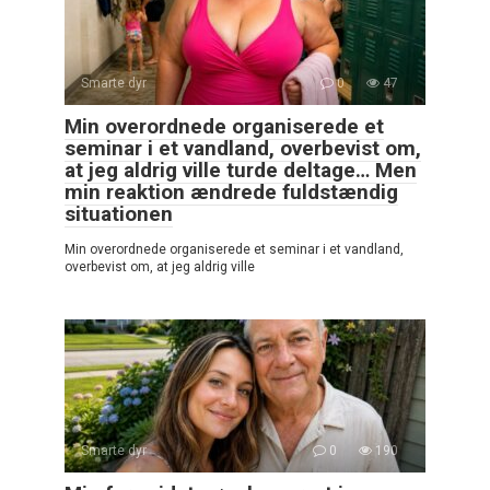
Smarte dyr
0
47
Min overordnede organiserede et
seminar i et vandland, overbevist om,
at jeg aldrig ville turde deltage… Men
min reaktion ændrede fuldstændig
situationen
Min overordnede organiserede et seminar i et vandland,
overbevist om, at jeg aldrig ville
Smarte dyr
0
190