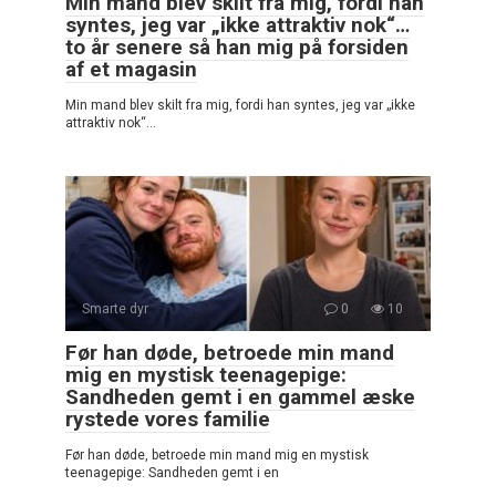
Min mand blev skilt fra mig, fordi han
syntes, jeg var „ikke attraktiv nok“…
to år senere så han mig på forsiden
af et magasin
Min mand blev skilt fra mig, fordi han syntes, jeg var „ikke
attraktiv nok“…
Smarte dyr
0
10
Før han døde, betroede min mand
mig en mystisk teenagepige:
Sandheden gemt i en gammel æske
rystede vores familie
Før han døde, betroede min mand mig en mystisk
teenagepige: Sandheden gemt i en