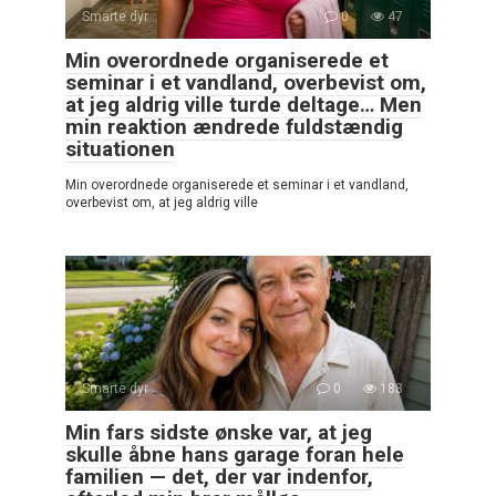
Smarte dyr
0
47
Min overordnede organiserede et
seminar i et vandland, overbevist om,
at jeg aldrig ville turde deltage… Men
min reaktion ændrede fuldstændig
situationen
Min overordnede organiserede et seminar i et vandland,
overbevist om, at jeg aldrig ville
Smarte dyr
0
188
Min fars sidste ønske var, at jeg
skulle åbne hans garage foran hele
familien — det, der var indenfor,