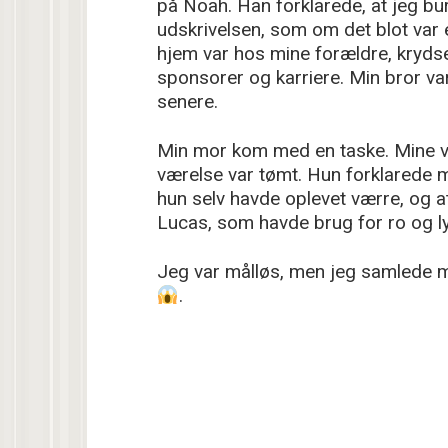
på Noah. Han forklarede, at jeg bu
udskrivelsen, som om det blot var 
hjem var hos mine forældre, kryds
sponsorer og karriere. Min bror var
senere.
Min mor kom med en taske. Mine vig
værelse var tømt. Hun forklarede mi
hun selv havde oplevet værre, og at
Lucas, som havde brug for ro og ly
Jeg var målløs, men jeg samlede m
.