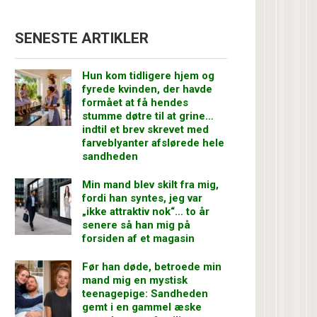
SENESTE ARTIKLER
Hun kom tidligere hjem og
fyrede kvinden, der havde
formået at få hendes
stumme døtre til at grine…
indtil et brev skrevet med
farveblyanter afslørede hele
sandheden
Min mand blev skilt fra mig,
fordi han syntes, jeg var
„ikke attraktiv nok“… to år
senere så han mig på
forsiden af et magasin
Før han døde, betroede min
mand mig en mystisk
teenagepige: Sandheden
gemt i en gammel æske