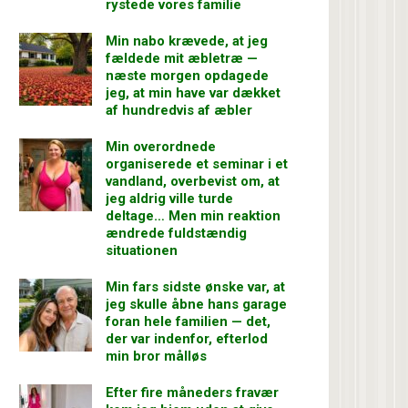
rystede vores familie
Min nabo krævede, at jeg
fældede mit æbletræ —
næste morgen opdagede
jeg, at min have var dækket
af hundredvis af æbler
Min overordnede
organiserede et seminar i et
vandland, overbevist om, at
jeg aldrig ville turde
deltage… Men min reaktion
ændrede fuldstændig
situationen
Min fars sidste ønske var, at
jeg skulle åbne hans garage
foran hele familien — det,
der var indenfor, efterlod
min bror målløs
Efter fire måneders fravær