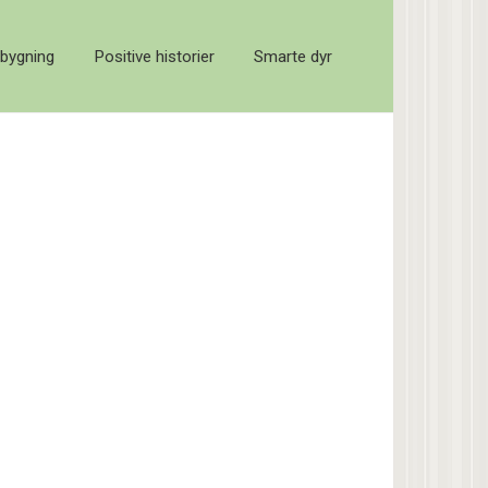
bygning
Positive historier
Smarte dyr