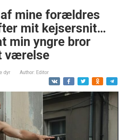
 af mine forældres
fter mit kejsersnit…
at min yngre bror
t værelse
e dyr
Author:
Editor