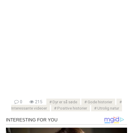
0
215
Dyr er så søde
Gode ​​historier
Interessante videoer
Positive historier
Utrolig natur