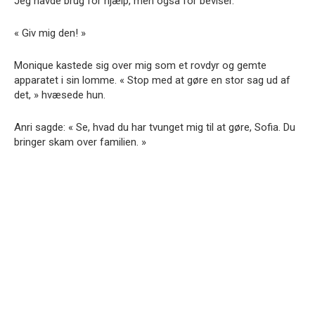
Jeg havde brug for hjælp, men også for beviser.
« Giv mig den! »
Monique kastede sig over mig som et rovdyr og gemte
apparatet i sin lomme. « Stop med at gøre en stor sag ud af
det, » hvæsede hun.
Anri sagde: « Se, hvad du har tvunget mig til at gøre, Sofia. Du
bringer skam over familien. »