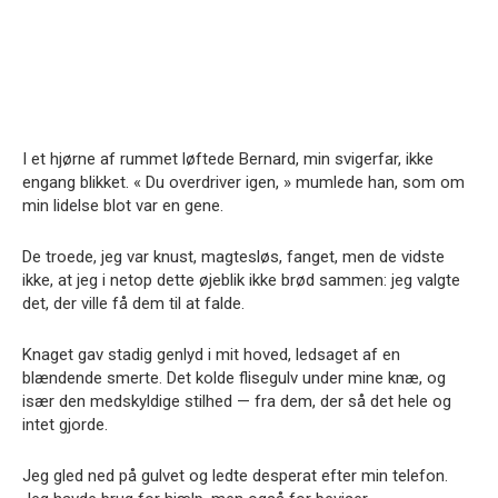
I et hjørne af rummet løftede Bernard, min svigerfar, ikke
engang blikket. « Du overdriver igen, » mumlede han, som om
min lidelse blot var en gene.
De troede, jeg var knust, magtesløs, fanget, men de vidste
ikke, at jeg i netop dette øjeblik ikke brød sammen: jeg valgte
det, der ville få dem til at falde.
Knaget gav stadig genlyd i mit hoved, ledsaget af en
blændende smerte. Det kolde flisegulv under mine knæ, og
især den medskyldige stilhed — fra dem, der så det hele og
intet gjorde.
Jeg gled ned på gulvet og ledte desperat efter min telefon.