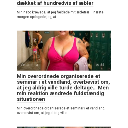
dækket af hundredvis af æbler
Min nabo krævede, at jeg fældede mit æbletræ — næste
morgen opdagede jeg, at
Smarte dyr
0
44
Min overordnede organiserede et
seminar i et vandland, overbevist om,
at jeg aldrig ville turde deltage… Men
min reaktion ændrede fuldstændig
situationen
Min overordnede organiserede et seminar i et vandland,
overbevist om, at jeg aldrig ville