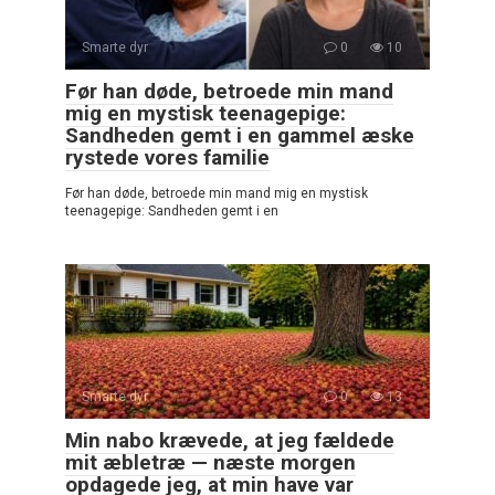
Smarte dyr
0
10
Før han døde, betroede min mand
mig en mystisk teenagepige:
Sandheden gemt i en gammel æske
rystede vores familie
Før han døde, betroede min mand mig en mystisk
teenagepige: Sandheden gemt i en
Smarte dyr
0
13
Min nabo krævede, at jeg fældede
mit æbletræ — næste morgen
opdagede jeg, at min have var