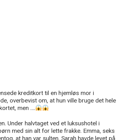
nsede kreditkort til en hjemløs mor i
nde, overbevist om, at hun ville bruge det hele
kortet, men ….
en. Under halvtaget ved et luksushotel i
ørn med sin alt for lette frakke. Emma, seks
gentog, at han var sulten. Sarah havde levet på