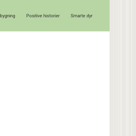
bygning
Positive historier
Smarte dyr