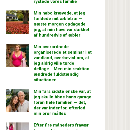
rystede vores familie
Min nabo krævede, at jeg
fældede mit æbletræ —
næste morgen opdagede
jeg, at min have var dækket
af hundredvis af æbler
Min overordnede
organiserede et seminar i et
vandland, overbevist om, at
jeg aldrig ville turde
deltage… Men min reaktion
ændrede fuldstændig
situationen
Min fars sidste ønske var, at
jeg skulle åbne hans garage
foran hele familien — det,
der var indenfor, efterlod
min bror målløs
Efter fire måneders fravær