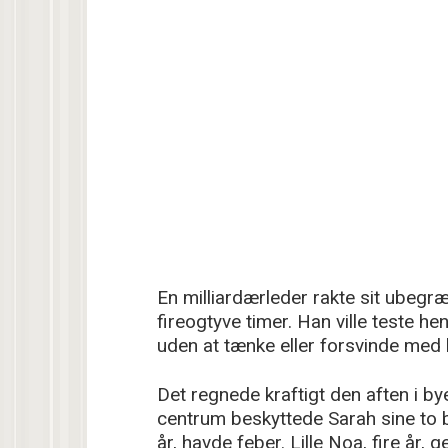
En milliardærleder rakte sit ubegræ
fireogtyve timer. Han ville teste he
uden at tænke eller forsvinde med 
Det regnede kraftigt den aften i by
centrum beskyttede Sarah sine to b
år, havde feber. Lille Noa, fire år, 