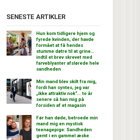
SENESTE ARTIKLER
Hun kom tidligere hjem og
fyrede kvinden, der havde
formået at få hendes
stumme døtre til at grine…
indtil et brev skrevet med
farveblyanter afslørede hele
sandheden
Min mand blev skilt fra mig,
fordi han syntes, jeg var
„ikke attraktiv nok“… to år
senere så han mig på
forsiden af et magasin
Før han døde, betroede min
mand mig en mystisk
teenagepige: Sandheden
gemt i en gammel æske