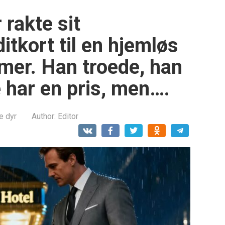
 rakte sit
tkort til en hjemløs
imer. Han troede, han
le har en pris, men….
e dyr
Author:
Editor