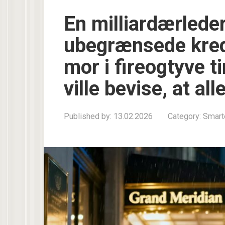
En milliardærleder
ubegrænsede kredi
mor i fireogtyve t
ville bevise, at al
Published by:
13.02.2026
Category:
Smart