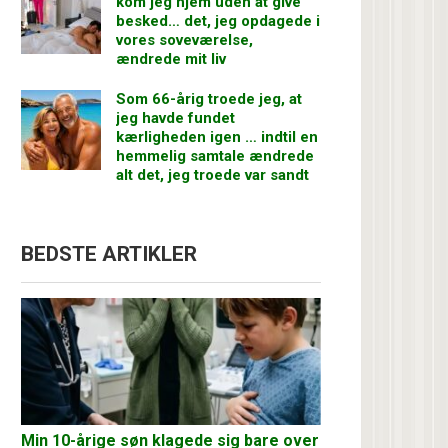
kom jeg hjem uden at give
besked… det, jeg opdagede i
vores soveværelse,
ændrede mit liv
Som 66-årig troede jeg, at
jeg havde fundet
kærligheden igen … indtil en
hemmelig samtale ændrede
alt det, jeg troede var sandt
BEDSTE ARTIKLER
Min 10-årige søn klagede sig bare over