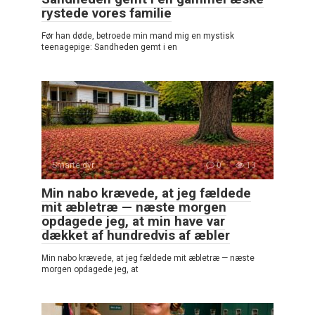
rystede vores familie
Før han døde, betroede min mand mig en mystisk
teenagepige: Sandheden gemt i en
Smarte dyr
0
13
Min nabo krævede, at jeg fældede
mit æbletræ — næste morgen
opdagede jeg, at min have var
dækket af hundredvis af æbler
Min nabo krævede, at jeg fældede mit æbletræ — næste
morgen opdagede jeg, at