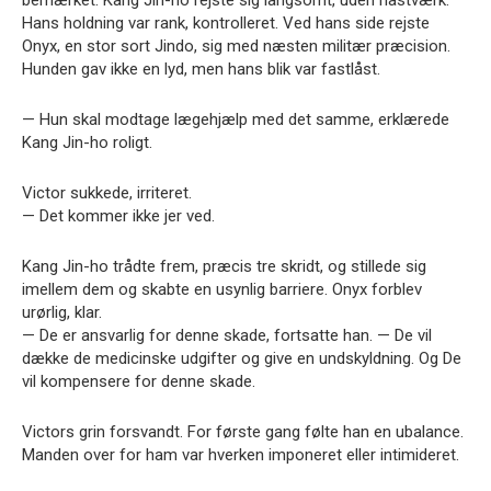
Hans holdning var rank, kontrolleret. Ved hans side rejste
Onyx, en stor sort Jindo, sig med næsten militær præcision.
Hunden gav ikke en lyd, men hans blik var fastlåst.
— Hun skal modtage lægehjælp med det samme, erklærede
Kang Jin-ho roligt.
Victor sukkede, irriteret.
— Det kommer ikke jer ved.
Kang Jin-ho trådte frem, præcis tre skridt, og stillede sig
imellem dem og skabte en usynlig barriere. Onyx forblev
urørlig, klar.
— De er ansvarlig for denne skade, fortsatte han. — De vil
dække de medicinske udgifter og give en undskyldning. Og De
vil kompensere for denne skade.
Victors grin forsvandt. For første gang følte han en ubalance.
Manden over for ham var hverken imponeret eller intimideret.