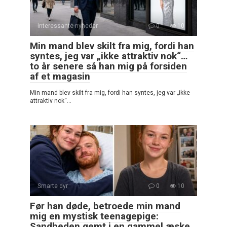
Interessante nyheder
0
10
Min mand blev skilt fra mig, fordi han
syntes, jeg var „ikke attraktiv nok“…
to år senere så han mig på forsiden
af et magasin
Min mand blev skilt fra mig, fordi han syntes, jeg var „ikke
attraktiv nok“…
Smarte dyr
0
10
Før han døde, betroede min mand
mig en mystisk teenagepige:
Sandheden gemt i en gammel æske