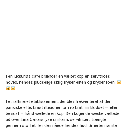
I en luksuriøs café brænder en væltet kop en servitrices
hoved, hendes pludselige skrig fryser eliten og bryder roen.
I et raffineret etablissement, der blev frekventeret af den
parisiske elite, brast illusionen om ro brat. En klodset — eller
bevidst — hånd væltede en kop. Den kogende væske væltede
ud over Lina Carons lyse uniform, servitricen, trængte
gennem stoffet, før den nåede hendes hud. Smerten ramte