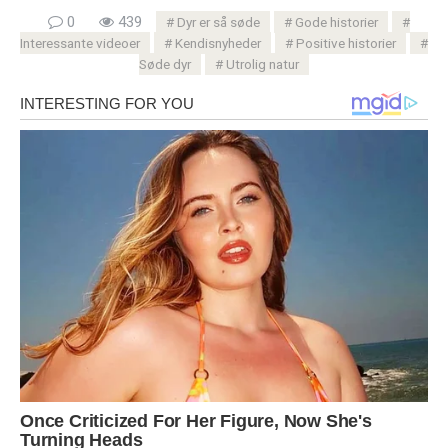
0
439
Dyr er så søde
Gode ​​historier
Interessante videoer
Kendisnyheder
Positive historier
Søde dyr
Utrolig natur