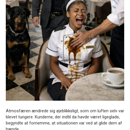
Atmosfæren ændrede sig øjeblikkeligt, som om luften selv var
blevet tungere. Kunderne, der indtil da havde været ligeglade,
begyndte at fornemme, at situationen var ved at glide dem af
hænde.