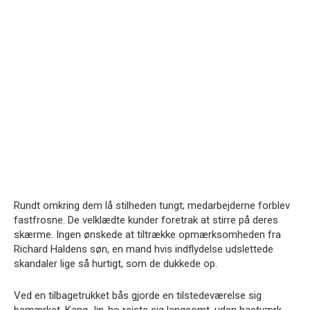
Rundt omkring dem lå stilheden tungt; medarbejderne forblev
fastfrosne. De velklædte kunder foretrak at stirre på deres
skærme. Ingen ønskede at tiltrække opmærksomheden fra
Richard Haldens søn, en mand hvis indflydelse udslettede
skandaler lige så hurtigt, som de dukkede op.
Ved en tilbagetrukket bås gjorde en tilstedeværelse sig
bemærket. Kang Jin-ho rejste sig langsomt, uden hastværk.