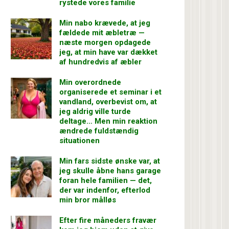
rystede vores familie
Min nabo krævede, at jeg
fældede mit æbletræ —
næste morgen opdagede
jeg, at min have var dækket
af hundredvis af æbler
Min overordnede
organiserede et seminar i et
vandland, overbevist om, at
jeg aldrig ville turde
deltage… Men min reaktion
ændrede fuldstændig
situationen
Min fars sidste ønske var, at
jeg skulle åbne hans garage
foran hele familien — det,
der var indenfor, efterlod
min bror målløs
Efter fire måneders fravær