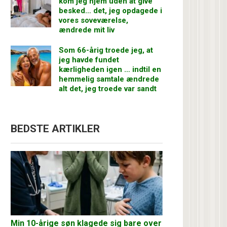
kom jeg hjem uden at give
besked… det, jeg opdagede i
vores soveværelse,
ændrede mit liv
Som 66-årig troede jeg, at
jeg havde fundet
kærligheden igen … indtil en
hemmelig samtale ændrede
alt det, jeg troede var sandt
BEDSTE ARTIKLER
Min 10-årige søn klagede sig bare over