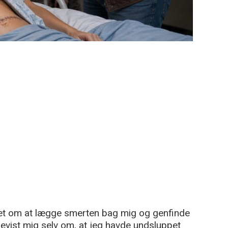
bet om at lægge smerten bag mig og genfinde
bevist mig selv om, at jeg havde undsluppet