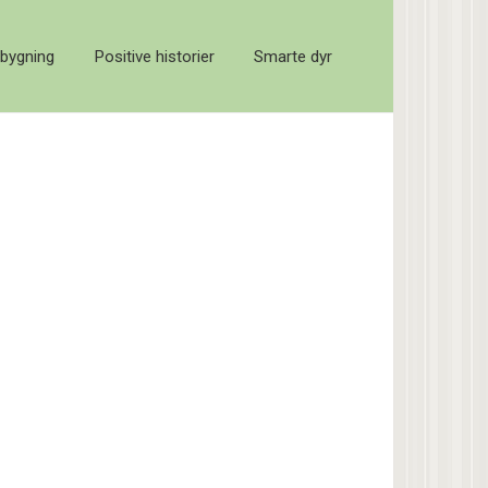
bygning
Positive historier
Smarte dyr