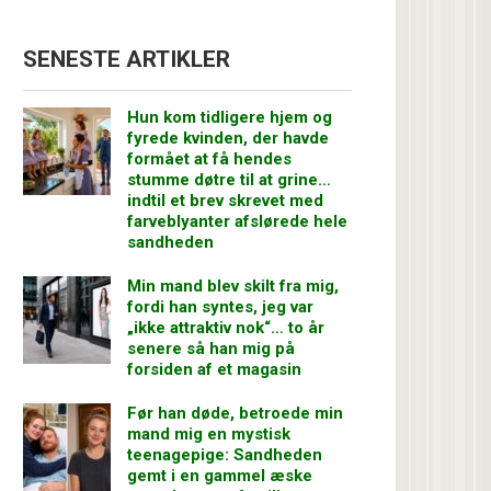
SENESTE ARTIKLER
Hun kom tidligere hjem og
fyrede kvinden, der havde
formået at få hendes
stumme døtre til at grine…
indtil et brev skrevet med
farveblyanter afslørede hele
sandheden
Min mand blev skilt fra mig,
fordi han syntes, jeg var
„ikke attraktiv nok“… to år
senere så han mig på
forsiden af et magasin
Før han døde, betroede min
mand mig en mystisk
teenagepige: Sandheden
gemt i en gammel æske