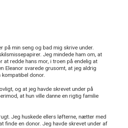
r på min seng og bad mig skrive under.
 skilsmissepapirer. Jeg mindede ham om, at
r at redde hans mor, i troen på endelig at
en Eleanor svarede grusomt, at jeg aldrig
n kompatibel donor.
lovligt, og at jeg havde skrevet under på
imod, at hun ville danne en rigtig familie
brugt. Jeg huskede ellers løfterne, nætter med
t finde en donor. Jeg havde skrevet under af