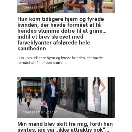
Interessante nyheder
0
6
Hun kom tidligere hjem og fyrede
kvinden, der havde formået at få
hendes stumme døtre til at grine…
indtil et brev skrevet med
farveblyanter afslørede hele
sandheden
Hun kom tidligere hjem og fyrede kvinden, der havde
formået at få hendes stumme
Interessante nyheder
0
10
Min mand blev skilt fra mig, fordi han
syntes, jeg var „ikke attraktiv nok“…