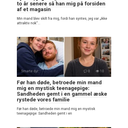
to år senere så han mig på forsiden
af et magasin
Min mand blev skilt fra mig, fordi han syntes, jeg var „ikke
attraktiv nok“…
Smarte dyr
0
10
Før han døde, betroede min mand
mig en mystisk teenagepige:
Sandheden gemt i en gammel æske
rystede vores familie
Før han døde, betroede min mand mig en mystisk
teenagepige: Sandheden gemt i en