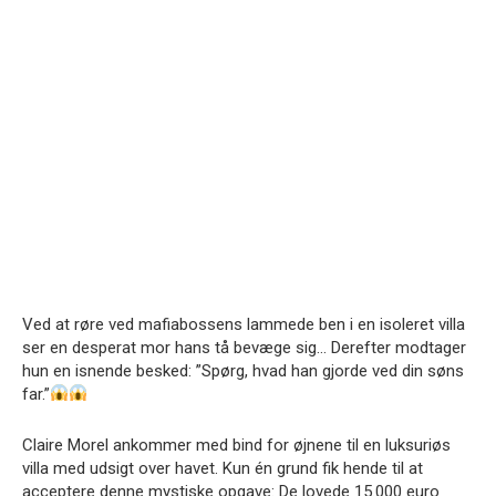
Ved at røre ved mafiabossens lammede ben i en isoleret villa
ser en desperat mor hans tå bevæge sig… Derefter modtager
hun en isnende besked: ”Spørg, hvad han gjorde ved din søns
far.”
Claire Morel ankommer med bind for øjnene til en luksuriøs
villa med udsigt over havet. Kun én grund fik hende til at
acceptere denne mystiske opgave: De lovede 15.000 euro