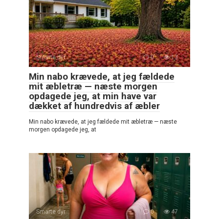
Smarte dyr
0
13
Min nabo krævede, at jeg fældede
mit æbletræ — næste morgen
opdagede jeg, at min have var
dækket af hundredvis af æbler
Min nabo krævede, at jeg fældede mit æbletræ — næste
morgen opdagede jeg, at
Smarte dyr
0
47