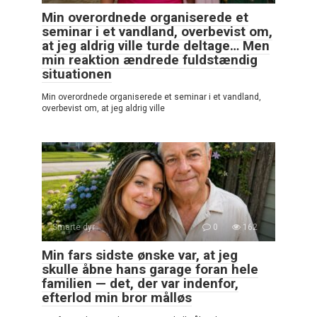
Min overordnede organiserede et
seminar i et vandland, overbevist om,
at jeg aldrig ville turde deltage… Men
min reaktion ændrede fuldstændig
situationen
Min overordnede organiserede et seminar i et vandland,
overbevist om, at jeg aldrig ville
Smarte dyr
0
162
Min fars sidste ønske var, at jeg
skulle åbne hans garage foran hele
familien — det, der var indenfor,
efterlod min bror målløs