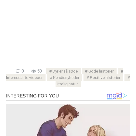
0
50
Dyr er så søde
Gode ​​historier
Interessante videoer
Kendisnyheder
Positive historier
Utrolig natur