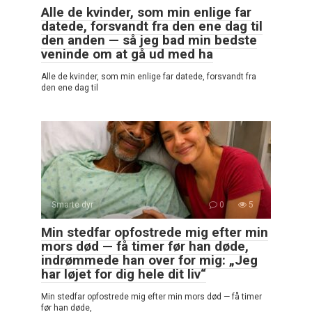
Alle de kvinder, som min enlige far
datede, forsvandt fra den ene dag til
den anden — så jeg bad min bedste
veninde om at gå ud med ha
Alle de kvinder, som min enlige far datede, forsvandt fra
den ene dag til
Smarte dyr
0
5
Min stedfar opfostrede mig efter min
mors død — få timer før han døde,
indrømmede han over for mig: „Jeg
har løjet for dig hele dit liv“
Min stedfar opfostrede mig efter min mors død — få timer
før han døde,