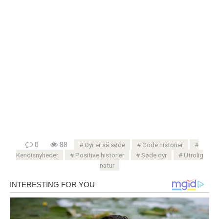
0
88
Dyr er så søde
Gode ​​historier
Kendisnyheder
Positive historier
Søde dyr
Utrolig
natur