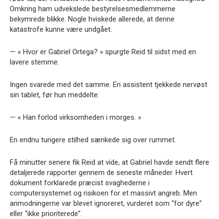
Omkring ham udvekslede bestyrelsesmedlemmerne
bekymrede blikke. Nogle hviskede allerede, at denne
katastrofe kunne være undgået.
— « Hvor er Gabriel Ortega? » spurgte Reid til sidst med en
lavere stemme.
Ingen svarede med det samme. En assistent tjekkede nervøst
sin tablet, før hun meddelte:
— « Han forlod virksomheden i morges. »
En endnu tungere stilhed sænkede sig over rummet.
Få minutter senere fik Reid at vide, at Gabriel havde sendt flere
detaljerede rapporter gennem de seneste måneder. Hvert
dokument forklarede præcist svaghederne i
computersystemet og risikoen for et massivt angreb. Men
anmodningerne var blevet ignoreret, vurderet som “for dyre”
eller “ikke prioriterede”.