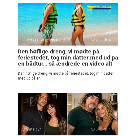
Interessante nyheder
0
2
Den høflige dreng, vi mødte på
feriestedet, tog min datter med ud på
en bådtur… så ændrede en video alt
Den høflige dreng, vi mødte på feriestedet, tog min datter
med ud på en
Smarte dyr
0
4