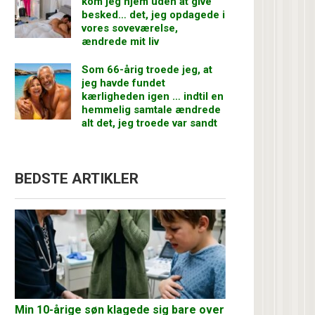
kom jeg hjem uden at give
besked… det, jeg opdagede i
vores soveværelse,
ændrede mit liv
Som 66-årig troede jeg, at
jeg havde fundet
kærligheden igen … indtil en
hemmelig samtale ændrede
alt det, jeg troede var sandt
BEDSTE ARTIKLER
Min 10-årige søn klagede sig bare over