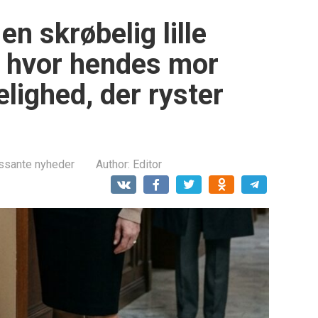
n skrøbelig lille
n hvor hendes mor
lighed, der ryster
essante nyheder
Author:
Editor