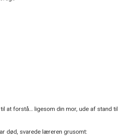
l at forstå… ligesom din mor, ude af stand til
var død, svarede læreren grusomt: