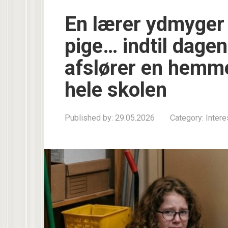
En lærer ydmyger e
pige… indtil dage
afslører en hemme
hele skolen
Published by:
29.05.2026
Category:
Inter