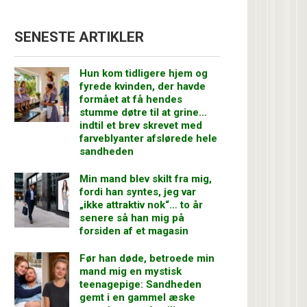
SENESTE ARTIKLER
Hun kom tidligere hjem og
fyrede kvinden, der havde
formået at få hendes
stumme døtre til at grine…
indtil et brev skrevet med
farveblyanter afslørede hele
sandheden
Min mand blev skilt fra mig,
fordi han syntes, jeg var
„ikke attraktiv nok“… to år
senere så han mig på
forsiden af et magasin
Før han døde, betroede min
mand mig en mystisk
teenagepige: Sandheden
gemt i en gammel æske