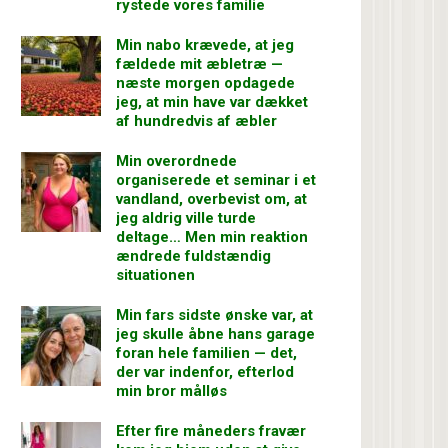
rystede vores familie
Min nabo krævede, at jeg
fældede mit æbletræ —
næste morgen opdagede
jeg, at min have var dækket
af hundredvis af æbler
Min overordnede
organiserede et seminar i et
vandland, overbevist om, at
jeg aldrig ville turde
deltage… Men min reaktion
ændrede fuldstændig
situationen
Min fars sidste ønske var, at
jeg skulle åbne hans garage
foran hele familien — det,
der var indenfor, efterlod
min bror målløs
Efter fire måneders fravær