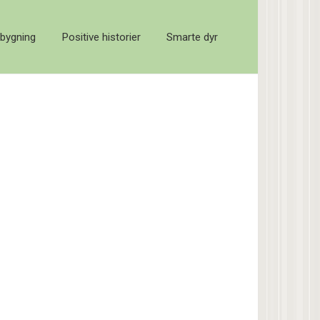
bygning
Positive historier
Smarte dyr