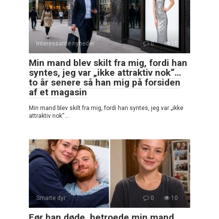
Interessante nyheder
0
10
Min mand blev skilt fra mig, fordi han
syntes, jeg var „ikke attraktiv nok“…
to år senere så han mig på forsiden
af et magasin
Min mand blev skilt fra mig, fordi han syntes, jeg var „ikke
attraktiv nok“…
Smarte dyr
0
10
Før han døde, betroede min mand