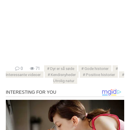
0
71
Dyr er så søde
Gode ​​historier
Interessante videoer
Kendisnyheder
Positive historier
Utrolig natur