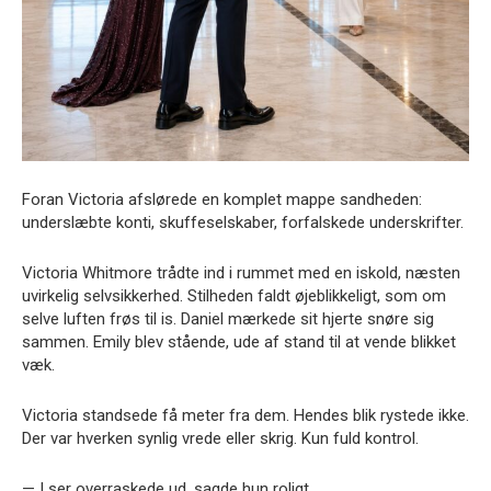
Foran Victoria afslørede en komplet mappe sandheden:
underslæbte konti, skuffeselskaber, forfalskede underskrifter.
Victoria Whitmore trådte ind i rummet med en iskold, næsten
uvirkelig selvsikkerhed. Stilheden faldt øjeblikkeligt, som om
selve luften frøs til is. Daniel mærkede sit hjerte snøre sig
sammen. Emily blev stående, ude af stand til at vende blikket
væk.
Victoria standsede få meter fra dem. Hendes blik rystede ikke.
Der var hverken synlig vrede eller skrig. Kun fuld kontrol.
— I ser overraskede ud, sagde hun roligt.