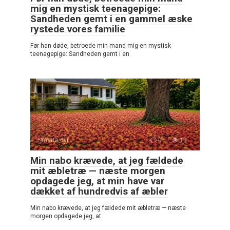
mig en mystisk teenagepige:
Sandheden gemt i en gammel æske
rystede vores familie
Før han døde, betroede min mand mig en mystisk
teenagepige: Sandheden gemt i en
Smarte dyr
0
13
Min nabo krævede, at jeg fældede
mit æbletræ — næste morgen
opdagede jeg, at min have var
dækket af hundredvis af æbler
Min nabo krævede, at jeg fældede mit æbletræ — næste
morgen opdagede jeg, at