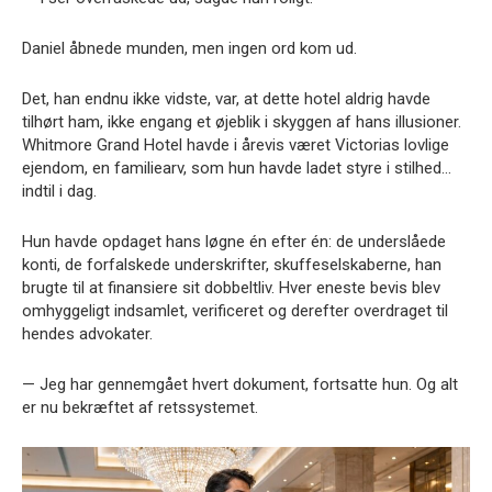
Daniel åbnede munden, men ingen ord kom ud.
Det, han endnu ikke vidste, var, at dette hotel aldrig havde
tilhørt ham, ikke engang et øjeblik i skyggen af hans illusioner.
Whitmore Grand Hotel havde i årevis været Victorias lovlige
ejendom, en familiearv, som hun havde ladet styre i stilhed…
indtil i dag.
Hun havde opdaget hans løgne én efter én: de underslåede
konti, de forfalskede underskrifter, skuffeselskaberne, han
brugte til at finansiere sit dobbeltliv. Hver eneste bevis blev
omhyggeligt indsamlet, verificeret og derefter overdraget til
hendes advokater.
— Jeg har gennemgået hvert dokument, fortsatte hun. Og alt
er nu bekræftet af retssystemet.