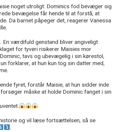
ie noget utroligt: Dominics fod bevæger sig
rede bevægelse får hende til at forstå, at
de. Da barnet påpeger det, reagerer Vanessa
lle.
En værdifuld genstand bliver angiveligt
laget for tyveri risikerer Maisies mor
n Dominic, tavs og ubevægelig i sin kørestol,
un forklarer, at hun kun tog sin datter med,
mme.
nde fyret, forstår Maisie, at hun sidder inde
forsøger måske at holde Dominic fanget i sin
 uventet.
istorie og vil læse fortsættelsen, så se
.