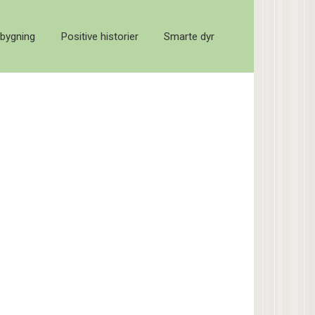
bygning
Positive historier
Smarte dyr