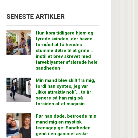
SENESTE ARTIKLER
Hun kom tidligere hjem og
fyrede kvinden, der havde
formået at få hendes
stumme døtre til at grine…
indtil et brev skrevet med
farveblyanter afslørede hele
sandheden
Min mand blev skilt fra mig,
fordi han syntes, jeg var
„ikke attraktiv nok“… to år
senere så han mig på
forsiden af et magasin
Før han døde, betroede min
mand mig en mystisk
teenagepige: Sandheden
gemt i en gammel æske