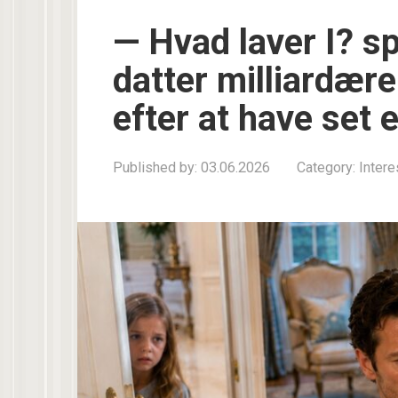
— Hvad laver I? s
datter milliardær
efter at have set 
Published by:
03.06.2026
Category:
Inter