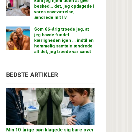
kom jeg hjem uden at give
besked… det, jeg opdagede i
vores soveværelse,
ændrede mit liv
Som 66-årig troede jeg, at
jeg havde fundet
kærligheden igen … indtil en
hemmelig samtale ændrede
alt det, jeg troede var sandt
BEDSTE ARTIKLER
Min 10-årige søn klagede sig bare over