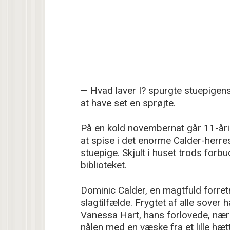
— Hvad laver I? spurgte stuepigens
at have set en sprøjte.
På en kold novembernat går 11-årig
at spise i det enorme Calder-herr
stuepige. Skjult i huset trods for
biblioteket.
Dominic Calder, en magtfuld forretn
slagtilfælde. Frygtet af alle sover h
Vanessa Hart, hans forlovede, nær
nålen med en væske fra et lille hætt