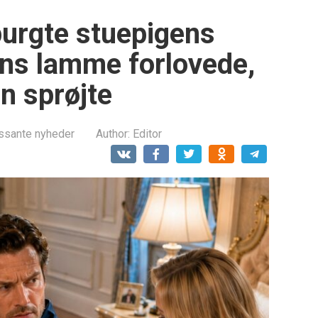
purgte stuepigens
ens lamme forlovede,
en sprøjte
essante nyheder
Author:
Editor