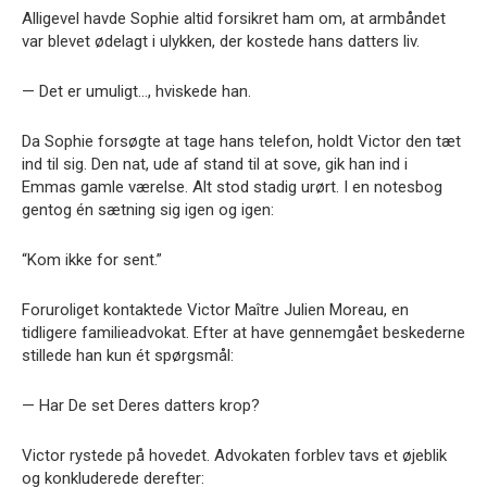
Alligevel havde Sophie altid forsikret ham om, at armbåndet
var blevet ødelagt i ulykken, der kostede hans datters liv.
— Det er umuligt…, hviskede han.
Da Sophie forsøgte at tage hans telefon, holdt Victor den tæt
ind til sig. Den nat, ude af stand til at sove, gik han ind i
Emmas gamle værelse. Alt stod stadig urørt. I en notesbog
gentog én sætning sig igen og igen:
“Kom ikke for sent.”
Foruroliget kontaktede Victor Maître Julien Moreau, en
tidligere familieadvokat. Efter at have gennemgået beskederne
stillede han kun ét spørgsmål:
— Har De set Deres datters krop?
Victor rystede på hovedet. Advokaten forblev tavs et øjeblik
og konkluderede derefter: