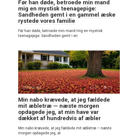
Før han døde, betroede min mand
mig en mystisk teenagepige:
Sandheden gemt i en gammel æske
rystede vores familie
Før han døde, betroede min mand mig en mystisk
teenagepige: Sandheden gemt i en
Smarte dyr
0
13
Min nabo krævede, at jeg fældede
mit æbletræ — næste morgen
opdagede jeg, at min have var
dækket af hundredvis af æbler
Min nabo krævede, at jeg fældede mit æbletræ — næste
morgen opdagede jeg, at