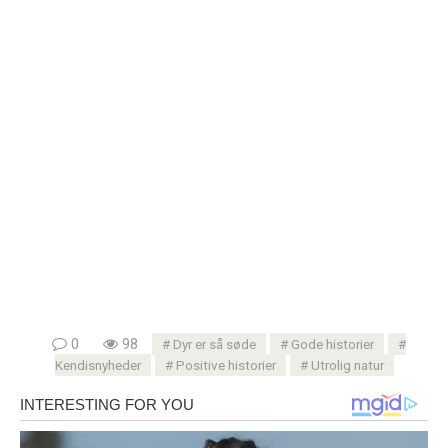
0
98
Dyr er så søde
Gode ​​historier
Kendisnyheder
Positive historier
Utrolig natur