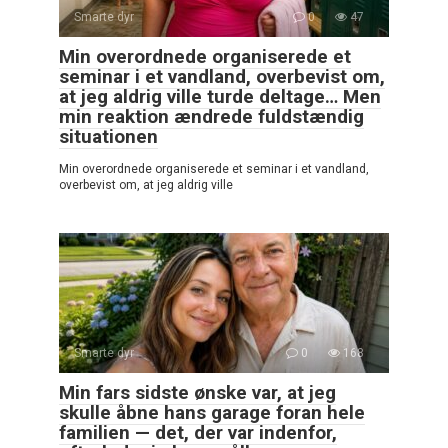
Smarte dyr
0
47
Min overordnede organiserede et
seminar i et vandland, overbevist om,
at jeg aldrig ville turde deltage… Men
min reaktion ændrede fuldstændig
situationen
Min overordnede organiserede et seminar i et vandland,
overbevist om, at jeg aldrig ville
Smarte dyr
0
168
Min fars sidste ønske var, at jeg
skulle åbne hans garage foran hele
familien — det, der var indenfor,