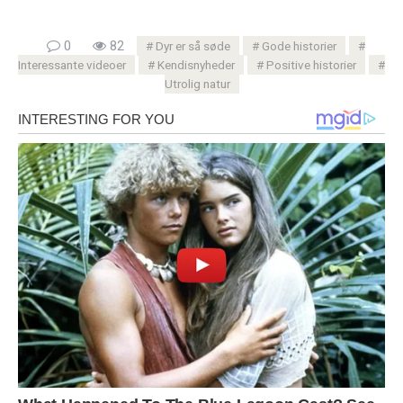
0
82
Dyr er så søde
Gode ​​historier
Interessante videoer
Kendisnyheder
Positive historier
Utrolig natur