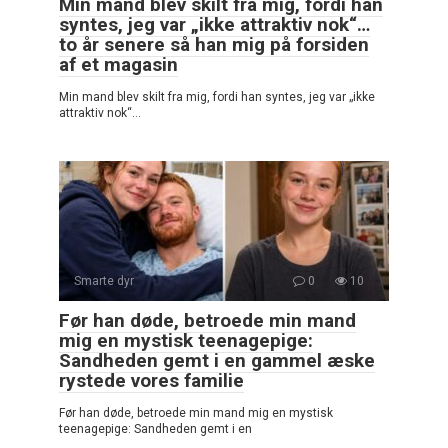
Min mand blev skilt fra mig, fordi han
syntes, jeg var „ikke attraktiv nok“…
to år senere så han mig på forsiden
af et magasin
Min mand blev skilt fra mig, fordi han syntes, jeg var „ikke
attraktiv nok“…
Smarte dyr
0
10
Før han døde, betroede min mand
mig en mystisk teenagepige:
Sandheden gemt i en gammel æske
rystede vores familie
Før han døde, betroede min mand mig en mystisk
teenagepige: Sandheden gemt i en