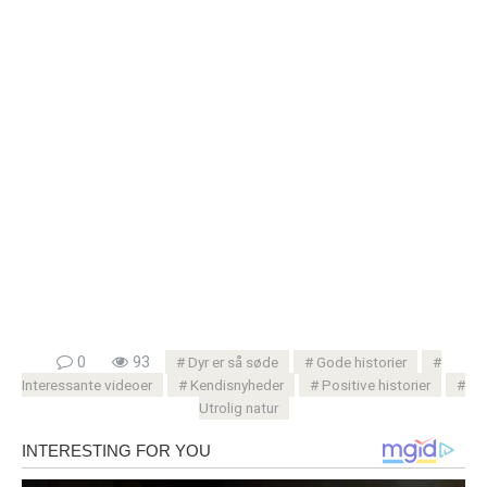
0
93
Dyr er så søde
Gode ​​historier
Interessante videoer
Kendisnyheder
Positive historier
Utrolig natur