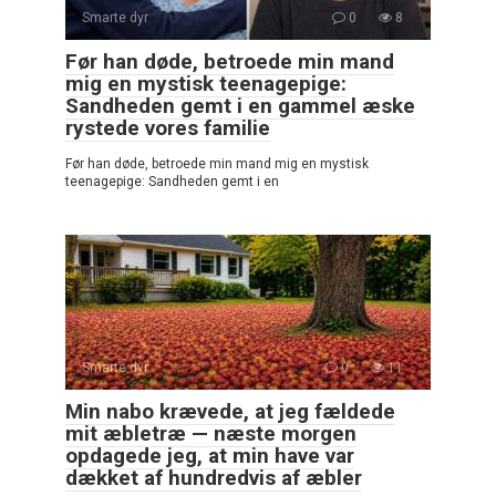
Smarte dyr
0
8
Før han døde, betroede min mand
mig en mystisk teenagepige:
Sandheden gemt i en gammel æske
rystede vores familie
Før han døde, betroede min mand mig en mystisk
teenagepige: Sandheden gemt i en
Smarte dyr
0
11
Min nabo krævede, at jeg fældede
mit æbletræ — næste morgen
opdagede jeg, at min have var
dækket af hundredvis af æbler