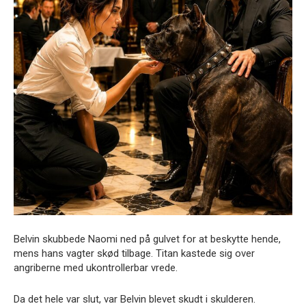
Belvin skubbede Naomi ned på gulvet for at beskytte hende,
mens hans vagter skød tilbage. Titan kastede sig over
angriberne med ukontrollerbar vrede.
Da det hele var slut, var Belvin blevet skudt i skulderen.