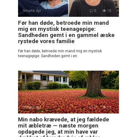
Smarte dyr
0
10
Før han døde, betroede min mand
mig en mystisk teenagepige:
Sandheden gemt i en gammel æske
rystede vores familie
Før han døde, betroede min mand mig en mystisk
teenagepige: Sandheden gemt i en
Smarte dyr
0
13
Min nabo krævede, at jeg fældede
mit æbletræ — næste morgen
opdagede jeg, at min have var