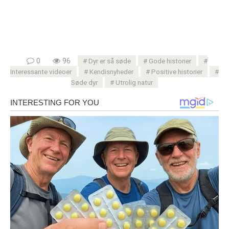
0
96
Dyr er så søde
Gode ​​historier
Interessante videoer
Kendisnyheder
Positive historier
Søde dyr
Utrolig natur