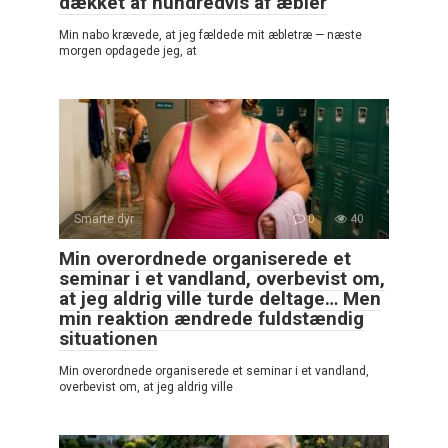
dækket af hundredvis af æbler
Min nabo krævede, at jeg fældede mit æbletræ — næste
morgen opdagede jeg, at
Smarte dyr
0
40
Min overordnede organiserede et
seminar i et vandland, overbevist om,
at jeg aldrig ville turde deltage… Men
min reaktion ændrede fuldstændig
situationen
Min overordnede organiserede et seminar i et vandland,
overbevist om, at jeg aldrig ville