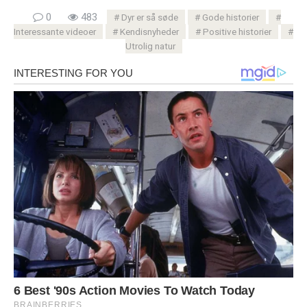
0
483
Dyr er så søde
Gode ​​historier
Interessante videoer
Kendisnyheder
Positive historier
Utrolig natur