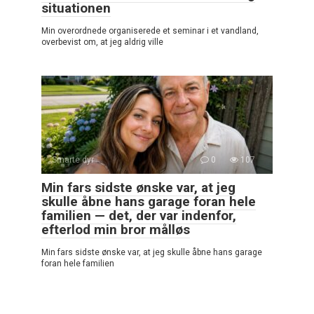
situationen
Min overordnede organiserede et seminar i et vandland,
overbevist om, at jeg aldrig ville
Smarte dyr
0
107
Min fars sidste ønske var, at jeg
skulle åbne hans garage foran hele
familien — det, der var indenfor,
efterlod min bror målløs
Min fars sidste ønske var, at jeg skulle åbne hans garage
foran hele familien