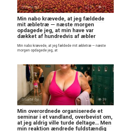
Smarte dyr
0
11
Min nabo krævede, at jeg fældede
mit æbletræ — næste morgen
opdagede jeg, at min have var
dækket af hundredvis af æbler
Min nabo krævede, at jeg fældede mit æbletræ — næste
morgen opdagede jeg, at
Smarte dyr
0
39
Min overordnede organiserede et
seminar i et vandland, overbevist om,
at jeg aldrig ville turde deltage… Men
min reaktion ændrede fuldstændig