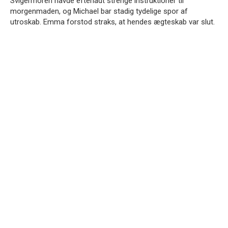
Svigermoren havde efterladt strenge instruktioner til
morgenmaden, og Michael bar stadig tydelige spor af
utroskab. Emma forstod straks, at hendes ægteskab var slut.