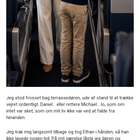
Jeg stod frosset bag terrassedøren, ude af stand til at trække
vejret ordentligt. Daniel… eller rettere Michael… lo, som om
intet var sket, som om mit liv ikke var ved at falde fra
hinanden.
Jeg trak mig langsomt tilbage og tog Ethan i hånden, så han
ikke lavede nogen lyd. På mit værelse låste jeg døren og