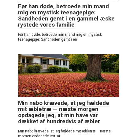
Før han døde, betroede min mand
mig en mystisk teenagepige:
Sandheden gemt i en gammel æske
rystede vores familie
Før han døde, betroede min mand mig en mystisk
teenagepige: Sandheden gemt i en
Smarte dyr
0
13
Min nabo krævede, at jeg fældede
mit æbletræ — næste morgen
opdagede jeg, at min have var
dækket af hundredvis af æbler
Min nabo krævede, at jeg fældede mit æbletræ — næste
morgen opdagede jeg, at