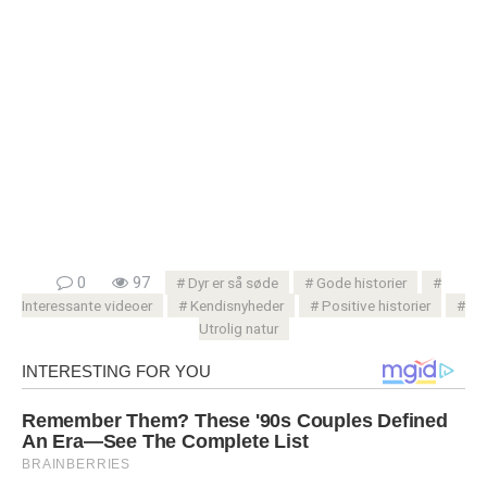
0
97
Dyr er så søde
Gode ​​historier
Interessante videoer
Kendisnyheder
Positive historier
Utrolig natur