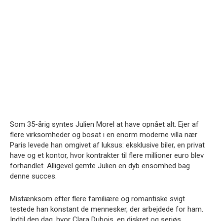
Som 35-årig syntes Julien Morel at have opnået alt. Ejer af
flere virksomheder og bosat i en enorm moderne villa nær
Paris levede han omgivet af luksus: eksklusive biler, en privat
have og et kontor, hvor kontrakter til flere millioner euro blev
forhandlet. Alligevel gemte Julien en dyb ensomhed bag
denne succes.
Mistænksom efter flere familiære og romantiske svigt
testede han konstant de mennesker, der arbejdede for ham.
Indtil den dag, hvor Clara Dubois, en diskret og seriøs