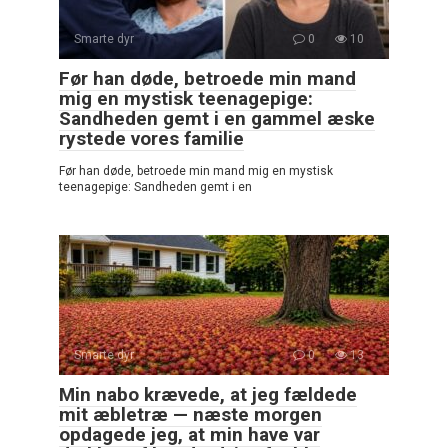
Smarte dyr
0
10
Før han døde, betroede min mand
mig en mystisk teenagepige:
Sandheden gemt i en gammel æske
rystede vores familie
Før han døde, betroede min mand mig en mystisk
teenagepige: Sandheden gemt i en
Smarte dyr
0
13
Min nabo krævede, at jeg fældede
mit æbletræ — næste morgen
opdagede jeg, at min have var