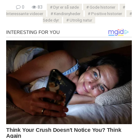
0
83
Dyr er så søde
Gode ​​historier
Interessante videoer
Kendisnyheder
Positive historier
Søde dyr
Utrolig natur