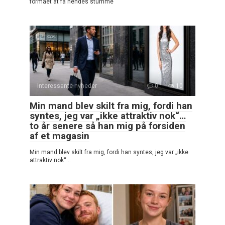
formået at få hendes stumme
Interessante nyheder
0
10
Min mand blev skilt fra mig, fordi han
syntes, jeg var „ikke attraktiv nok“…
to år senere så han mig på forsiden
af et magasin
Min mand blev skilt fra mig, fordi han syntes, jeg var „ikke
attraktiv nok“…