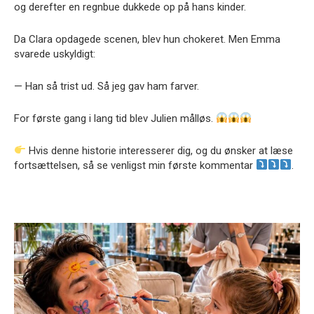
og derefter en regnbue dukkede op på hans kinder.
Da Clara opdagede scenen, blev hun chokeret. Men Emma
svarede uskyldigt:
— Han så trist ud. Så jeg gav ham farver.
For første gang i lang tid blev Julien målløs.
Hvis denne historie interesserer dig, og du ønsker at læse
fortsættelsen, så se venligst min første kommentar
.