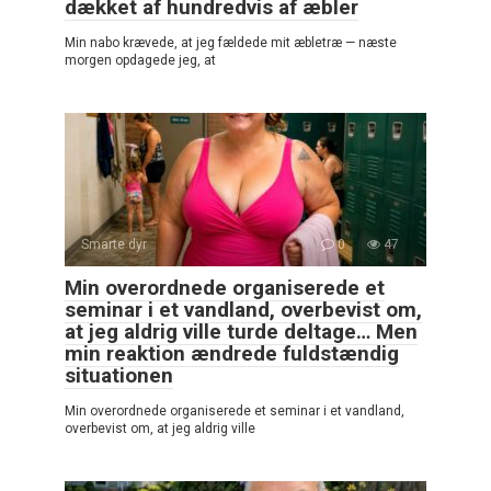
dækket af hundredvis af æbler
Min nabo krævede, at jeg fældede mit æbletræ — næste
morgen opdagede jeg, at
Smarte dyr
0
47
Min overordnede organiserede et
seminar i et vandland, overbevist om,
at jeg aldrig ville turde deltage… Men
min reaktion ændrede fuldstændig
situationen
Min overordnede organiserede et seminar i et vandland,
overbevist om, at jeg aldrig ville