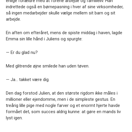
enlige forældre med at forene arbejde og familieliv. Han
indrettede også en børnepasning i hver af sine virksomheder,
så ingen medarbejder skulle vælge mellem sit barn og sit
arbejde.
En aften om efteråret, mens de spiste middag i haven, lagde
Emma sin lille hånd i Juliens og spurgte:
— Er du glad nu?
Med glitrende øjne smilede han uden tøven.
— Ja… takket være dig.
Den dag forstod Julien, at den største rigdom ikke måles i
millioner eller ejendomme, men i de simpleste gestus. En
treårig lille pige med nogle farver og et enormt hjerte havde
formået det, som succes aldrig kunne: at gøre en mands liv
lyst igen.