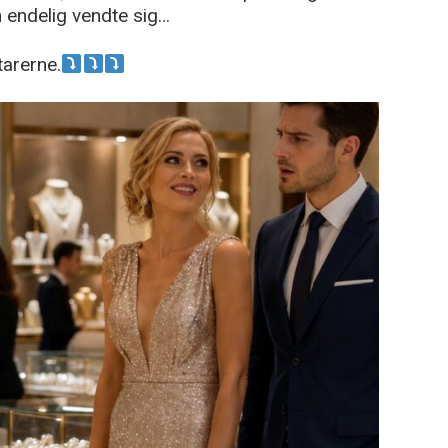
n endelig vendte sig…
arerne.