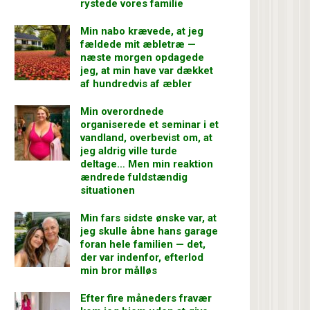
rystede vores familie
Min nabo krævede, at jeg
fældede mit æbletræ —
næste morgen opdagede
jeg, at min have var dækket
af hundredvis af æbler
Min overordnede
organiserede et seminar i et
vandland, overbevist om, at
jeg aldrig ville turde
deltage… Men min reaktion
ændrede fuldstændig
situationen
Min fars sidste ønske var, at
jeg skulle åbne hans garage
foran hele familien — det,
der var indenfor, efterlod
min bror målløs
Efter fire måneders fravær