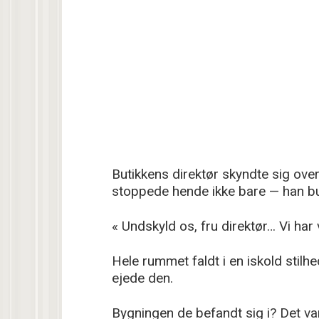
Butikkens direktør skyndte sig ove
stoppede hende ikke bare — han b
« Undskyld os, fru direktør… Vi har
Hele rummet faldt i en iskold sti
ejede den.
Bygningen de befandt sig i? Det va