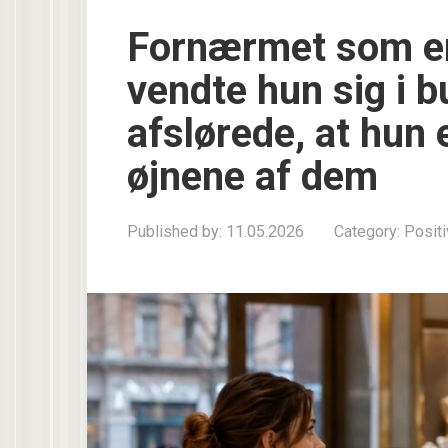
Fornærmet som en
vendte hun sig i 
afslørede, at hun e
øjnene af dem
Published by:
11.05.2026
Category:
Positi