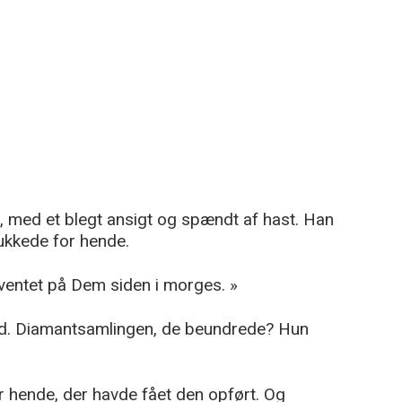
r, med et blegt ansigt og spændt af hast. Han
ukkede for hende.
 ventet på Dem siden i morges. »
lhed. Diamantsamlingen, de beundrede? Hun
r hende, der havde fået den opført. Og