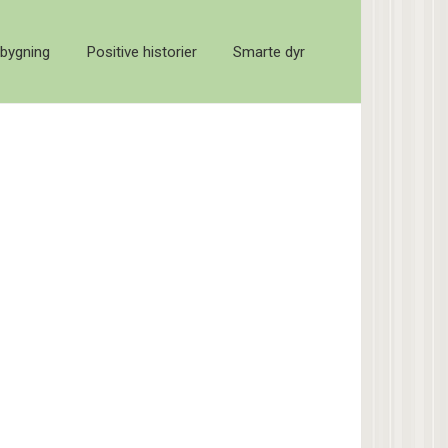
bygning
Positive historier
Smarte dyr