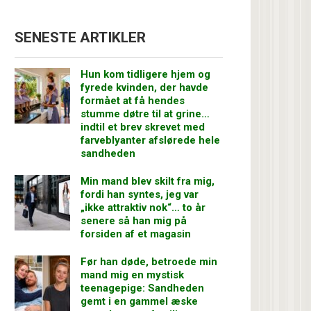
SENESTE ARTIKLER
Hun kom tidligere hjem og
fyrede kvinden, der havde
formået at få hendes
stumme døtre til at grine…
indtil et brev skrevet med
farveblyanter afslørede hele
sandheden
Min mand blev skilt fra mig,
fordi han syntes, jeg var
„ikke attraktiv nok“… to år
senere så han mig på
forsiden af et magasin
Før han døde, betroede min
mand mig en mystisk
teenagepige: Sandheden
gemt i en gammel æske