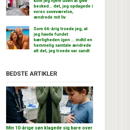
kom jeg hjem uden at give
besked… det, jeg opdagede i
vores soveværelse,
ændrede mit liv
Som 66-årig troede jeg, at
jeg havde fundet
kærligheden igen … indtil en
hemmelig samtale ændrede
alt det, jeg troede var sandt
BEDSTE ARTIKLER
Min 10-årige søn klagede sig bare over