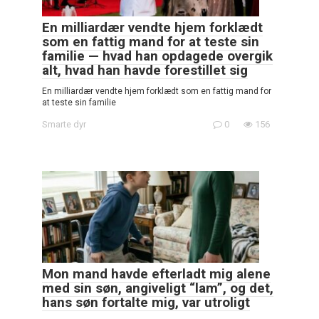
En milliardær vendte hjem forklædt
som en fattig mand for at teste sin
familie — hvad han opdagede overgik
alt, hvad han havde forestillet sig
En milliardær vendte hjem forklædt som en fattig mand for
at teste sin familie
Smarte dyr
0
156
Mon mand havde efterladt mig alene
med sin søn, angiveligt “lam”, og det,
hans søn fortalte mig, var utroligt