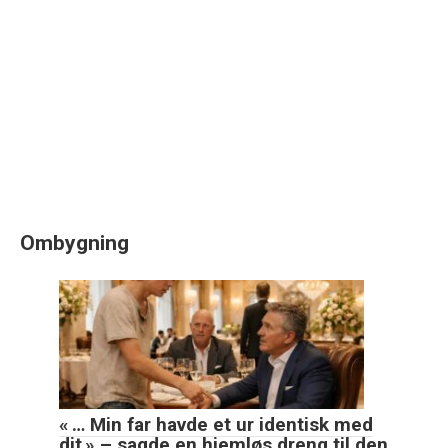
Ombygning
« … Min far havde et ur identisk med
dit » – sagde en hjemløs dreng til den