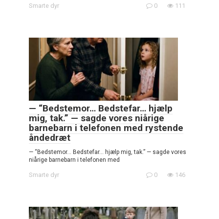
Smarte dyr
0
111
— “Bedstemor… Bedstefar… hjælp
mig, tak.” — sagde vores niårige
barnebarn i telefonen med rystende
åndedræt
— “Bedstemor… Bedstefar… hjælp mig, tak.” — sagde vores
niårige barnebarn i telefonen med
Smarte dyr
0
146