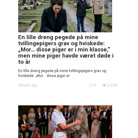
En lille dreng pegede på mine
tvillingepigers grav og hviskede:
„Mor… disse piger er i min klasse,”
men mine piger havde været døde i
to år
En lille dreng pegede på mine tvillingepigers grav og
hviskede: „Mor… disse piger er
Smarte dyr
0
3.238