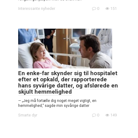
Interessante nyheder
0
151
En enke-far skynder sig til hospitalet
efter et opkald, der rapporterede
hans syvårige datter, og afslørede en
skjult hemmelighed
— „Jeg må fortælle dig noget meget vigtigt, en
hemmelighed,” sagde min syvårige datter
Smarte dyr
0
149