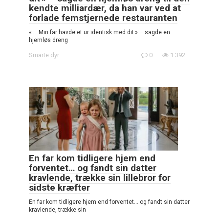
kendte milliardær, da han var ved at
forlade femstjernede restauranten
« … Min far havde et ur identisk med dit » – sagde en
hjemløs dreng
Smarte dyr
0
1.392
En far kom tidligere hjem end
forventet… og fandt sin datter
kravlende, trække sin lillebror for
sidste kræfter
En far kom tidligere hjem end forventet… og fandt sin datter
kravlende, trække sin