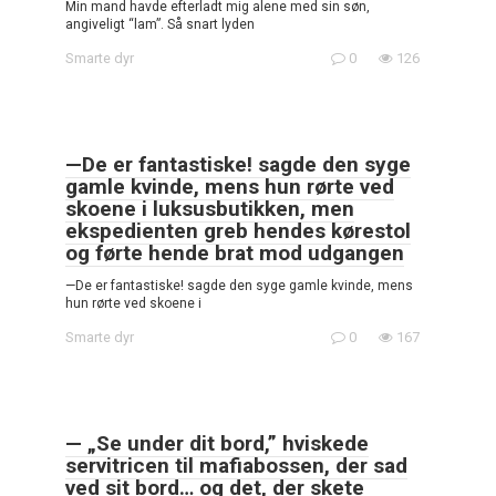
Min mand havde efterladt mig alene med sin søn,
angiveligt “lam”. Så snart lyden
Smarte dyr
0
126
—De er fantastiske! sagde den syge
gamle kvinde, mens hun rørte ved
skoene i luksusbutikken, men
ekspedienten greb hendes kørestol
og førte hende brat mod udgangen
—De er fantastiske! sagde den syge gamle kvinde, mens
hun rørte ved skoene i
Smarte dyr
0
167
— „Se under dit bord,” hviskede
servitricen til mafiabossen, der sad
ved sit bord… og det, der skete